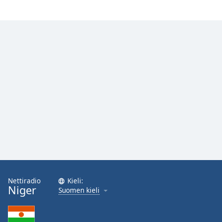
Family
Reset
Done
Close
Modal
Dialog
End
of
dialog
window.
Nettiradio
Kieli:
Niger
Suomen kieli