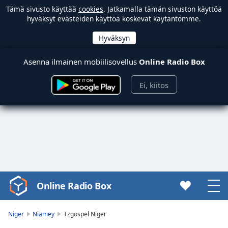
Tämä sivusto käyttää
cookies
. Jatkamalla tämän sivuston käyttöä
hyväksyt evästeiden käyttöä koskevat käytäntömme.
Asenna ilmainen mobiilisovellus
Online Radio Box
Ei, kiitos
Online Radio Box
Video
Player
is
Niger
Niamey
Tzgospel Niger
loading.