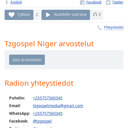
Time
-
English
-:-
Tykkää
2
Kuuntele suorana
0
1x
Yhteystiedot
Playback
Rate
Tzgospel Niger arvostelut
Chapters
Chapters
Descriptions
descriptions
Radion yhteystiedot
off
,
selected
Puhelin:
+255757560345
Subtitles
Email:
tzgospelmedia@gmail.com
subtitles
WhatsApp:
+255757560345
settings
,
Facebook:
@tzgospel
opens