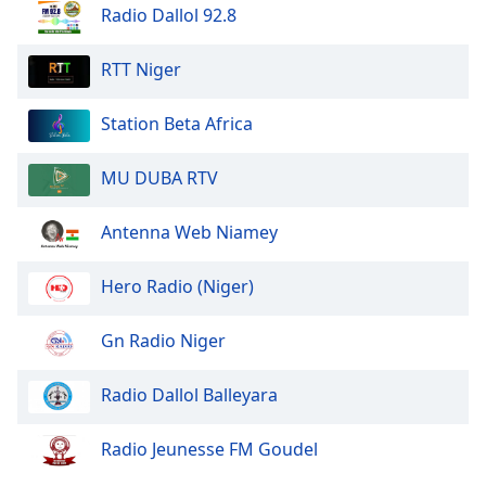
Radio Dallol 92.8
Opacity
RTT Niger
Caption
Area
Station Beta Africa
Background
Color
MU DUBA RTV
Opacity
Antenna Web Niamey
Hero Radio (Niger)
Font
Size
Gn Radio Niger
Text
Radio Dallol Balleyara
Edge
Style
Radio Jeunesse FM Goudel
Font