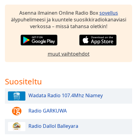
dialog
window.
Asenna ilmainen Online Radio Box
sovellus
Escape
älypuhelimeesi ja kuuntele suosikkiradiokanaviasi
will
verkossa – missä tahansa oletkin!
cancel
and
close
the
muut vaihtoehdot
window.
Text
Color
Suositeltu
Wadata Radio 107.4Mhz Niamey
Opacity
Radio GARKUWA
Text
Background
Radio Dallol Balleyara
Color