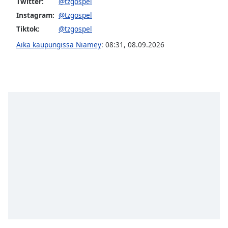
subtitles
Twitter:
@tzgospel
settings
Instagram:
@tzgospel
dialog
Tiktok:
@tzgospel
subtitles
Aika kaupungissa Niamey
:
08:31
,
08.09.2026
off
,
selected
Audio
Track
Picture-
in-
Picture
Fullscreen
This
is
a
modal
window.
Beginning
of