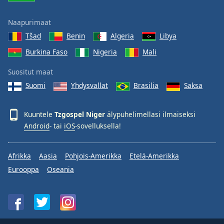
Naapurimaat
Tšad
Benin
Algeria
Libya
Burkina Faso
Nigeria
Mali
Suositut maat
Suomi
Yhdysvallat
Brasilia
Saksa
Kuuntele
Tzgospel Niger
älypuhelimellasi ilmaiseksi
Android
- tai
iOS
-sovelluksella!
Afrikka
Aasia
Pohjois-Amerikka
Etelä-Amerikka
Eurooppa
Oseania