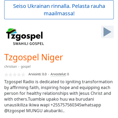
Play
Seiso Ukrainan rinnalla. Pelasta rauha
Video
maailmassa!
Play
Skip
Backward
Skip
Forward
Mute
Current
Time
0:00
Tzgospel Niger
/
Duration
-:-
christian
gospel
Loaded
:
0.00%
Arviointi:
0.0
Arvostelut
:
0
Stream
Tzgospel Radio is dedicated to igniting transformation
Type
LIVE
by affirming faith, inspiring hope and equipping each
Seek to
person for healthy relationships with Jesus Christ and
live,
with others.Tuambie upako huu wa burudani
currently
unausikiliza ikiwa wapi +255757560345whatsapp
behind
live
LIVE
@tzgospel MUNGU akubariki..
Remaining