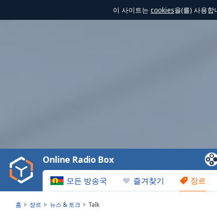
이 사이트는
cookies
을(를) 사용
Video
Player
is
loading.
Play
Video
Online Radio Box
Play
Skip
모든 방송국
즐겨찾기
장르
Backward
Skip
Forward
홈
장르
뉴스 & 토크
Talk
Mute