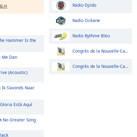
Radio Djiido
옵션
Radio Océane
Radio Rythme Bleu
he Hammer Is the
Congrès de la Nouvelle-Calédonie
 Me Dan
Congrès de la Nouvelle-Calédonie
ive (Acoustic)
k Ik S'avonds Naar
Gloria Está Aquí
m
No Greater Song
lack