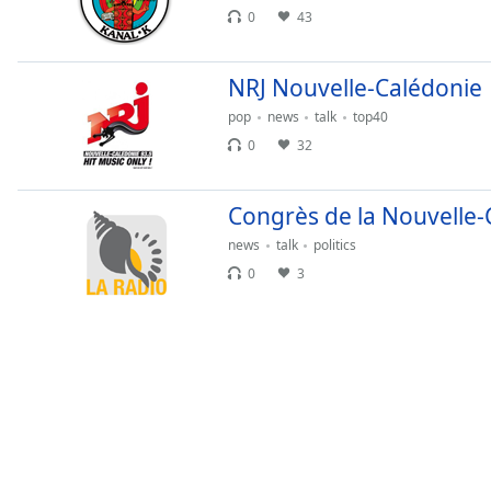
Chapters
0
43
Chapters
NRJ Nouvelle-Calédonie
Descriptions
pop
news
talk
top40
descriptions
0
32
off
,
selected
Congrès de la Nouvelle-
Subtitles
news
talk
politics
subtitles
0
3
settings
,
opens
subtitles
settings
dialog
subtitles
off
,
selected