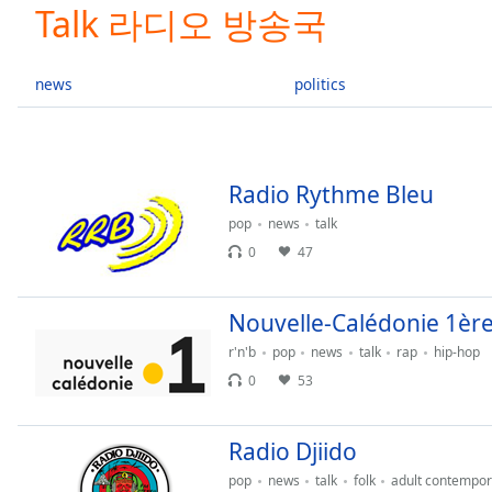
Current
Talk 라디오 방송국
Time
0:00
/
Duration
-:-
news
politics
Loaded
:
0.00%
0:00
Stream
Radio Rythme Bleu
Type
LIVE
pop
news
talk
Seek to
live,
0
47
currently
behind
live
LIVE
Remaining
Nouvelle-Calédonie 1èr
Time
-
r'n'b
pop
news
talk
rap
hip-hop
-:-
0
53
1x
Playback
Radio Djiido
Rate
pop
news
talk
folk
adult contempor