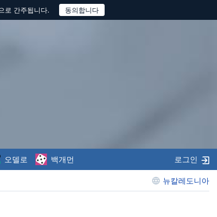
것으로 간주됩니다.
오델로
백개먼
로그인
뉴칼레도니아