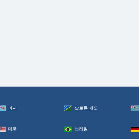
피지
솔로몬 제도
미국
브라질