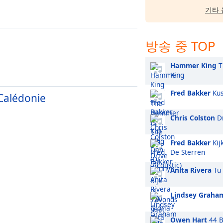
기타 
방송 중 TOP
Hammer King
T
King
Fred Bakker
Kus
Calédonie
Chris Colston
Dr
Fred Bakker
Kij
De Sterren
Anita Rivera
Tu 
Lindsey Graha
Owen Hart
44 B