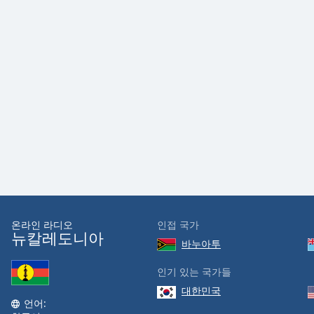
the
window.
Text
Color
Opacity
Text
Background
Color
온라인 라디오
인접 국가
Opacity
뉴칼레도니아
바누아투
Caption
인기 있는 국가들
Area
대한민국
Background
언어: