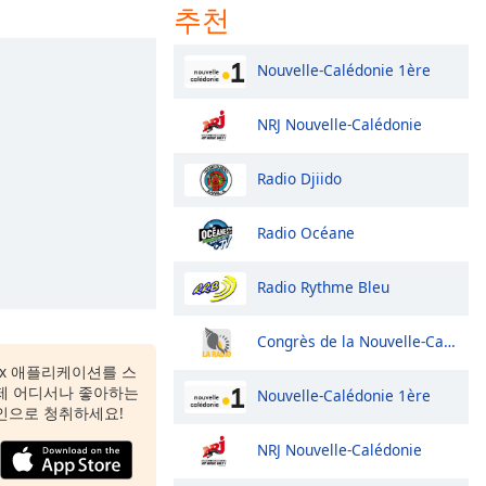
추천
Nouvelle-Calédonie 1ère
NRJ Nouvelle-Calédonie
Radio Djiido
Radio Océane
Radio Rythme Bleu
Congrès de la Nouvelle-Calédonie
 Box 애플리케이션를 스
제 어디서나 좋아하는
Nouvelle-Calédonie 1ère
인으로 청취하세요!
NRJ Nouvelle-Calédonie