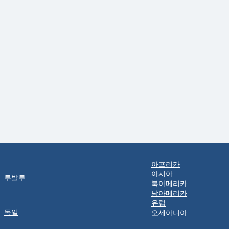
아프리카
아시아
투발루
북아메리카
남아메리카
유럽
독일
오세아니아