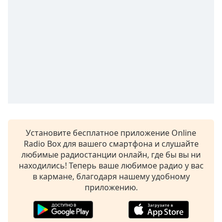
Remaining
Time
-
-:-
1x
Playback
Rate
Chapters
Chapters
Descriptions
Установите бесплатное приложение Online
descriptions
Radio Box для вашего смартфона и слушайте
off
,
любимые радиостанции онлайн, где бы вы ни
selected
находились! Теперь ваше любимое радио у вас
в кармане, благодаря нашему удобному
Subtitles
приложению.
subtitles
settings
,
opens