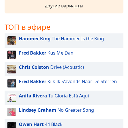
subtitles
другие варианты
settings
dialog
subtitles
ТОП в эфире
off
,
selected
Hammer King
The Hammer Is the King
Audio
Fred Bakker
Kus Me Dan
Track
Picture-
Chris Colston
Drive (Acoustic)
in-
Picture
Fullscreen
Fred Bakker
Kijk Ik S'avonds Naar De Sterren
This
is
Anita Rivera
Tu Gloria Está Aquí
a
modal
window.
Lindsey Graham
No Greater Song
Beginning
Owen Hart
44 Black