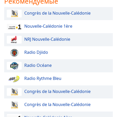
Рекомендуемые
Opacity
Congrès de la Nouvelle-Calédonie
Caption
Nouvelle-Calédonie 1ère
Area
Background
NRJ Nouvelle-Calédonie
Color
Radio Djiido
Opacity
Radio Océane
Font
Radio Rythme Bleu
Size
Congrès de la Nouvelle-Calédonie
Text
Edge
Congrès de la Nouvelle-Calédonie
Style