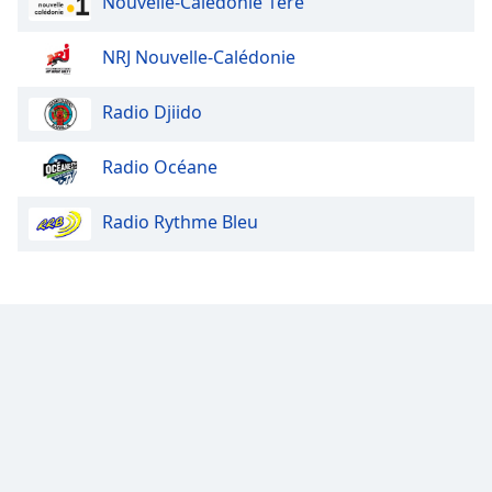
Nouvelle-Calédonie 1ère
Font
Family
NRJ Nouvelle-Calédonie
Reset
Radio Djiido
Done
Close
Radio Océane
Modal
Dialog
End
Radio Rythme Bleu
of
dialog
window.