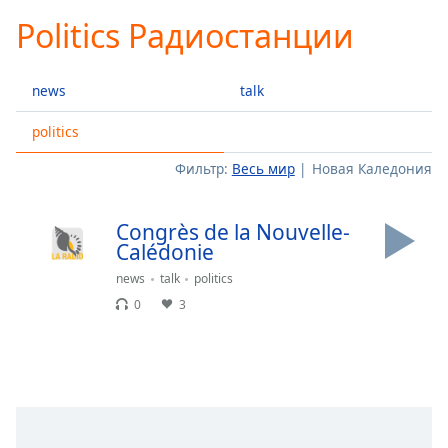
loading.
Politics Радиостанции
Play
Video
Play
news
talk
Skip
Backward
Skip
politics
Forward
Фильтр:
Весь мир
Новая Каледония
Mute
Current
Time
0:00
Congrès de la Nouvelle-
/
Calédonie
Duration
-:-
Loaded
:
news
talk
politics
0.00%
0
3
Stream
Type
LIVE
Seek to
live,
currently
behind
live
LIVE