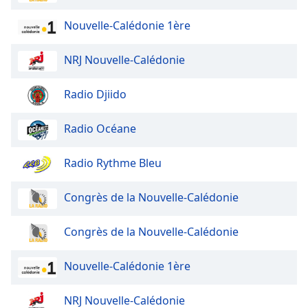
Nouvelle-Calédonie 1ère
Opacity
NRJ Nouvelle-Calédonie
Caption
Area
Radio Djiido
Background
Color
Radio Océane
Opacity
Radio Rythme Bleu
Font
Congrès de la Nouvelle-Calédonie
Size
Congrès de la Nouvelle-Calédonie
Text
Edge
Nouvelle-Calédonie 1ère
Style
NRJ Nouvelle-Calédonie