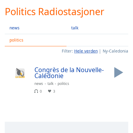
loading.
Politics Radiostasjoner
Play
Video
Play
news
talk
Skip
Backward
Skip
politics
Forward
Filter:
Hele verden
Ny-Caledonia
Mute
Current
Time
0:00
Congrès de la Nouvelle-
/
Calédonie
Duration
-:-
Loaded
:
news
talk
politics
0.00%
0
3
Stream
Type
LIVE
Seek to
live,
currently
behind
live
LIVE