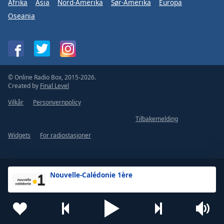
Afrika
Asia
Nord-Amerika
Sør-Amerika
Europa
Oseania
© Online Radio Box, 2015-2026.
Created by
Final Level
Vilkår
Personvernpolicy
Tilbakemelding
Widgets
For radiostasjoner
Nouvelle-Calédonie 1ère