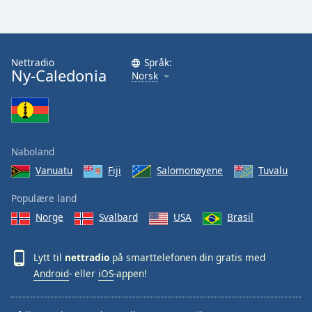
Nettradio
Språk:
Ny-Caledonia
Norsk
Naboland
Vanuatu
Fiji
Salomonøyene
Tuvalu
Populære land
Norge
Svalbard
USA
Brasil
Lytt til
nettradio
på smarttelefonen din gratis med
Android
- eller
iOS
-appen!