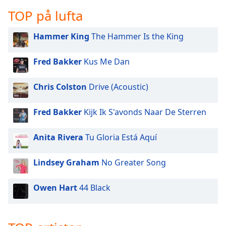
opens
subtitles
TOP på lufta
settings
dialog
Hammer King
The Hammer Is the King
subtitles
off
,
Fred Bakker
Kus Me Dan
selected
Chris Colston
Drive (Acoustic)
Audio
Track
Fred Bakker
Kijk Ik S'avonds Naar De Sterren
Picture-
in-
Picture
Anita Rivera
Tu Gloria Está Aquí
Fullscreen
This
is
Lindsey Graham
No Greater Song
a
modal
Owen Hart
44 Black
window.
Beginning