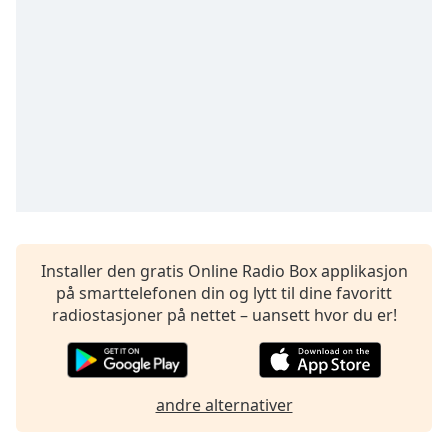
Remaining
Time
-
-:-
1x
Playback
Rate
Chapters
Chapters
Descriptions
Installer den gratis Online Radio Box applikasjon
descriptions
på smarttelefonen din og lytt til dine favoritt
off
,
radiostasjoner på nettet – uansett hvor du er!
selected
Subtitles
subtitles
andre alternativer
settings
,