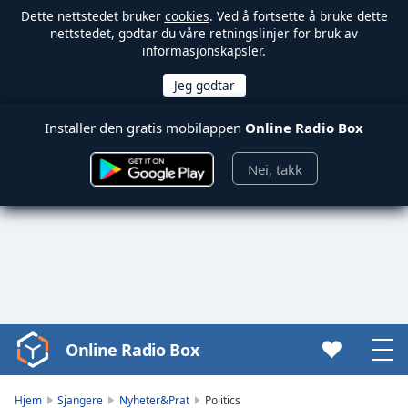
Dette nettstedet bruker
cookies
. Ved å fortsette å bruke dette
nettstedet, godtar du våre retningslinjer for bruk av
informasjonskapsler.
Installer den gratis mobilappen
Online Radio Box
Nei, takk
Online Radio Box
Video
Player
is
Hjem
Sjangere
Nyheter&Prat
Politics