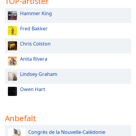
TOP-artister
of
dialog
Hammer King
window.
Escape
Fred Bakker
will
cancel
and
Chris Colston
close
the
Anita Rivera
window.
Lindsey Graham
Text
Color
Owen Hart
Opacity
Anbefalt
Text
Background
Color
Congrès de la Nouvelle-Calédonie