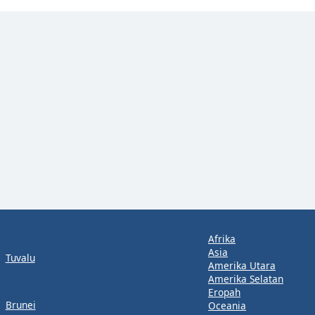
Afrika
Asia
Tuvalu
Amerika Utara
Amerika Selatan
Eropah
Brunei
Oceania