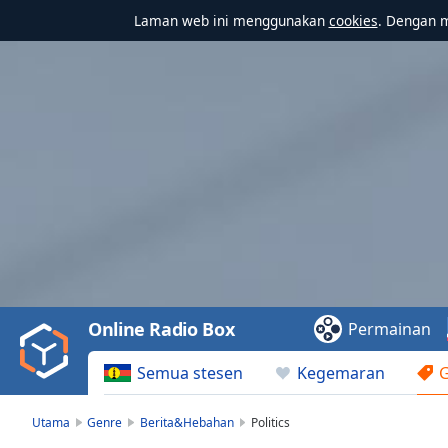
Laman web ini menggunakan
cookies
. Dengan 
Video
Player
is
loading.
Play
Video
Online Radio Box
Permainan
Play
Skip
Semua stesen
Kegemaran
Backward
Skip
Forward
Utama
Genre
Berita&Hebahan
Politics
Mute