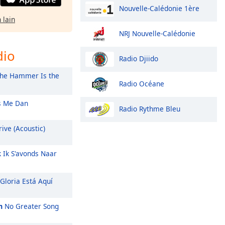
Nouvelle-Calédonie 1ère
 lain
NRJ Nouvelle-Calédonie
dio
Radio Djiido
he Hammer Is the
Radio Océane
 Me Dan
Radio Rythme Bleu
ive (Acoustic)
k Ik S'avonds Naar
Gloria Está Aquí
m
No Greater Song