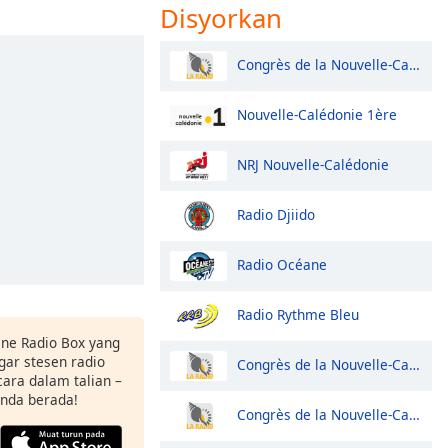
Disyorkan
Congrès de la Nouvelle-Calédonie
Nouvelle-Calédonie 1ère
NRJ Nouvelle-Calédonie
Radio Djiido
Radio Océane
Radio Rythme Bleu
ine Radio Box yang
ar stesen radio
Congrès de la Nouvelle-Calédonie
ara dalam talian –
anda berada!
Congrès de la Nouvelle-Calédonie