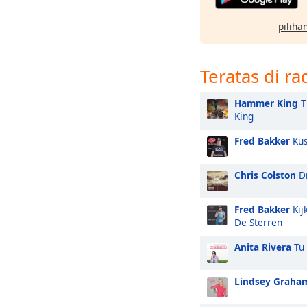
pilihan
Teratas di ra
Hammer King
T
King
Fred Bakker
Kus
Chris Colston
Dr
Fred Bakker
Kij
De Sterren
Anita Rivera
Tu 
Lindsey Graha