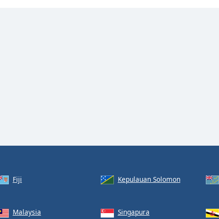
Fiji
Kepulauan Solomon
Malaysia
Singapura