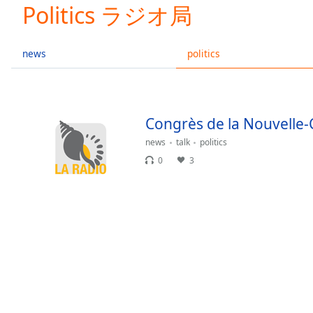
Current
Politics ラジオ局
Time
0:00
/
Duration
-:-
news
politics
Loaded
:
0.00%
0:00
Stream
Congrès de la Nouvelle-
Type
LIVE
news
talk
politics
Seek to
live,
0
3
currently
behind
live
LIVE
Remaining
Time
-
-:-
1x
Playback
Rate