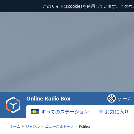
このサイトは
cookies
を使用しています。このウ
Video
Player
is
loading.
Play
Video
Online Radio Box
ゲーム
Play
Skip
すべてのステーション
お気に入り
Backward
Skip
Forward
ホーム
ジャンル
ニュース＆トーク
Politics
Mute