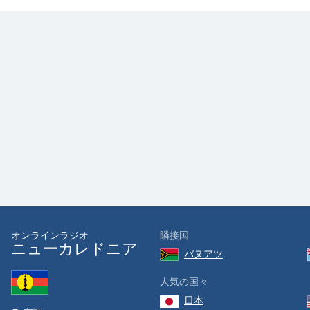
the
window.
Text
Color
Opacity
Text
Background
Color
Opacity
オンラインラジオ
隣接国
ニューカレドニア
バヌアツ
Caption
人気の国々
Area
Background
日本