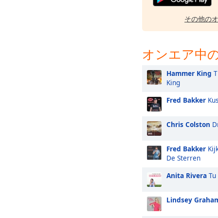
その他の
オンエア中の
Hammer King
T
King
Fred Bakker
Kus
Chris Colston
Dr
Fred Bakker
Kij
De Sterren
Anita Rivera
Tu 
Lindsey Graha