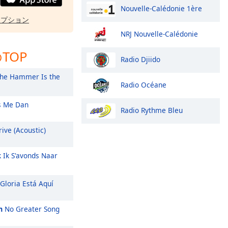
Nouvelle-Calédonie 1ère
オプション
NRJ Nouvelle-Calédonie
TOP
Radio Djiido
he Hammer Is the
Radio Océane
 Me Dan
Radio Rythme Bleu
ive (Acoustic)
k Ik S'avonds Naar
Gloria Está Aquí
m
No Greater Song