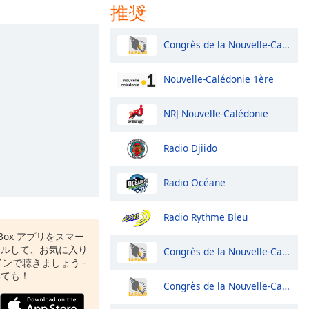
推奨
Congrès de la Nouvelle-Calédonie
Nouvelle-Calédonie 1ère
NRJ Nouvelle-Calédonie
Radio Djiido
Radio Océane
Radio Rythme Bleu
o Box アプリをスマー
ールして、お気に入り
Congrès de la Nouvelle-Calédonie
ンで聴きましょう -
いても！
Congrès de la Nouvelle-Calédonie