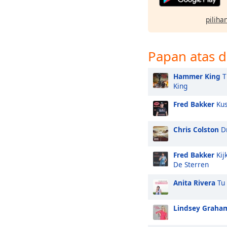
pilihan
Papan atas d
Hammer King
T
King
Fred Bakker
Kus
Chris Colston
Dr
Fred Bakker
Kij
De Sterren
Anita Rivera
Tu 
Lindsey Graha