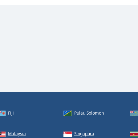
Fiji
Pulau Solomon
Malaysia
Singapura