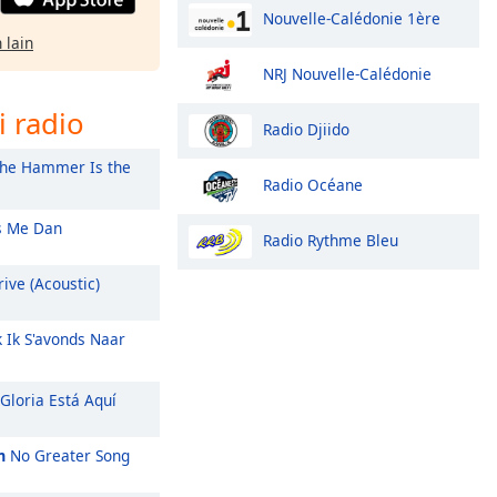
Nouvelle-Calédonie 1ère
 lain
NRJ Nouvelle-Calédonie
i radio
Radio Djiido
he Hammer Is the
Radio Océane
 Me Dan
Radio Rythme Bleu
ive (Acoustic)
k Ik S'avonds Naar
Gloria Está Aquí
m
No Greater Song