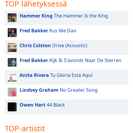
subtitles
TOP lähetyksessä
settings
dialog
Hammer King
The Hammer Is the King
subtitles
off
,
Fred Bakker
Kus Me Dan
selected
Chris Colston
Drive (Acoustic)
Audio
Track
Fred Bakker
Kijk Ik S'avonds Naar De Sterren
Picture-
in-
Picture
Anita Rivera
Tu Gloria Está Aquí
Fullscreen
This
is
Lindsey Graham
No Greater Song
a
modal
Owen Hart
44 Black
window.
Beginning
TOP-artistit
of