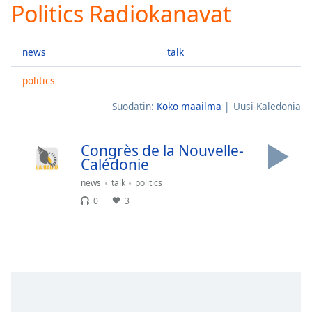
Politics Radiokanavat
Play
Video
Play
news
talk
Skip
Backward
Skip
politics
Forward
Suodatin:
Koko maailma
Uusi-Kaledonia
Mute
Current
Time
0:00
Congrès de la Nouvelle-
/
Calédonie
Duration
-:-
Loaded
:
news
talk
politics
0.00%
0
3
Stream
Type
LIVE
Seek to
live,
currently
behind
live
LIVE
Remaining