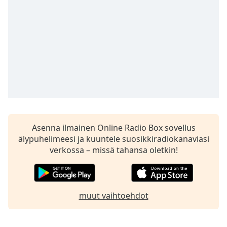
Time
-
-:-
1x
Playback
Rate
Chapters
Chapters
Descriptions
Asenna ilmainen Online Radio Box sovellus
descriptions
älypuhelimeesi ja kuuntele suosikkiradiokanaviasi
off
,
verkossa – missä tahansa oletkin!
selected
Subtitles
subtitles
muut vaihtoehdot
settings
,
opens