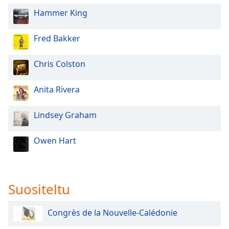
dialog
Hammer King
window.
Escape
Fred Bakker
will
cancel
and
Chris Colston
close
the
Anita Rivera
window.
Lindsey Graham
Text
Color
Owen Hart
Opacity
Suositeltu
Text
Background
Color
Congrès de la Nouvelle-Calédonie