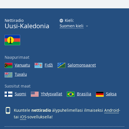
Nettiradio
Kieli:
Uusi-Kaledonia
Suomen kieli
Naapurimaat
Vanuatu
Fidži
Salomonsaaret
Tuvalu
Suositut maat
Suomi
Yhdysvallat
Brasilia
Saksa
Kuuntele
nettiradio
älypuhelimellasi ilmaiseksi
Android
-
tai
iOS
-sovelluksella!