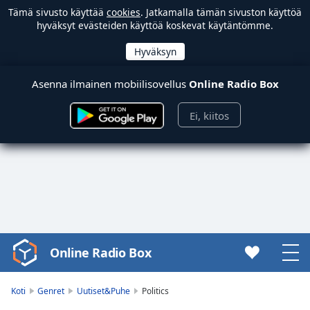
Tämä sivusto käyttää
cookies
. Jatkamalla tämän sivuston käyttöä
hyväksyt evästeiden käyttöä koskevat käytäntömme.
Asenna ilmainen mobiilisovellus
Online Radio Box
Ei, kiitos
Online Radio Box
Video
Player
is
Koti
Genret
Uutiset&Puhe
Politics
loading.