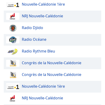
Nouvelle-Calédonie 1ère
Opacity
NRJ Nouvelle-Calédonie
Caption
Area
Radio Djiido
Background
Color
Radio Océane
Opacity
Radio Rythme Bleu
Font
Congrès de la Nouvelle-Calédonie
Size
Congrès de la Nouvelle-Calédonie
Text
Edge
Nouvelle-Calédonie 1ère
Style
NRJ Nouvelle-Calédonie
Font