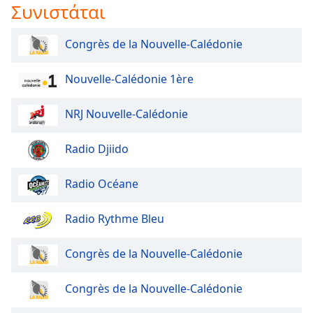
Color
Συνιστάται
Opacity
Congrès de la Nouvelle-Calédonie
Nouvelle-Calédonie 1ère
Caption
Area
Background
NRJ Nouvelle-Calédonie
Color
Radio Djiido
Opacity
Radio Océane
Font
Radio Rythme Bleu
Size
Congrès de la Nouvelle-Calédonie
Text
Edge
Congrès de la Nouvelle-Calédonie
Style