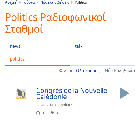
is
Αρχική
Γούστα
Νέα και Ειδήσεις
Politics
loading.
Politics Ραδιοφωνικοί
Play
Video
Σταθμοί
Play
Skip
Backward
news
talk
Skip
Forward
Mute
politics
Current
Φίλτρο:
Ολα κόσμος
Νέα Καληδονία
Time
0:00
/
Duration
-:-
Congrès de la Nouvelle-
Loaded
:
Calédonie
0.00%
news
talk
politics
Stream
Type
LIVE
0
3
Seek to
live,
currently
behind
live
LIVE