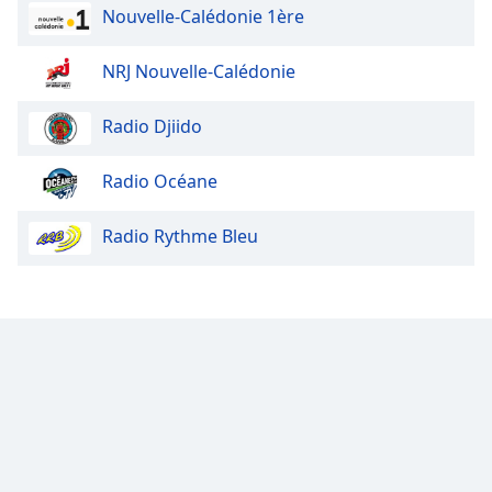
Nouvelle-Calédonie 1ère
Font
Family
NRJ Nouvelle-Calédonie
Radio Djiido
Reset
Done
Close
Radio Océane
Modal
Dialog
End
Radio Rythme Bleu
of
dialog
window.