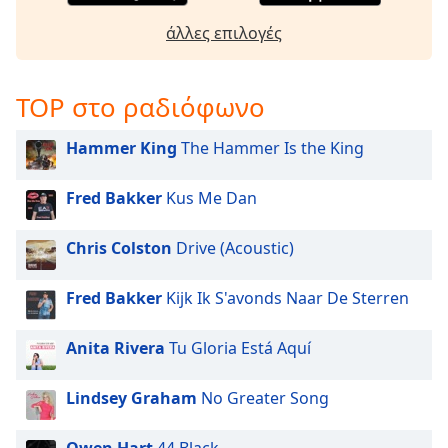
opens
άλλες επιλογές
subtitles
settings
dialog
TOP στο ραδιόφωνο
subtitles
off
,
selected
Hammer King
The Hammer Is the King
Audio
Fred Bakker
Kus Me Dan
Track
Picture-
Chris Colston
Drive (Acoustic)
in-
Picture
Fullscreen
Fred Bakker
Kijk Ik S'avonds Naar De Sterren
This
is
Anita Rivera
Tu Gloria Está Aquí
a
modal
Lindsey Graham
No Greater Song
window.