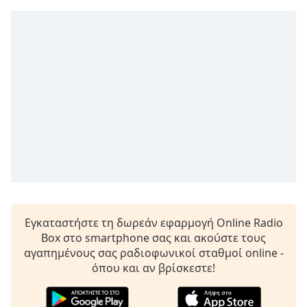
Remaining
Time
-
-:-
1x
Playback
Rate
Chapters
Chapters
Descriptions
descriptions
off
,
Εγκαταστήστε τη δωρεάν εφαρμογή Online Radio
selected
Box στο smartphone σας και ακούστε τους
αγαπημένους σας ραδιοφωνικοί σταθμοί online -
Subtitles
όπου και αν βρίσκεστε!
subtitles
settings
,