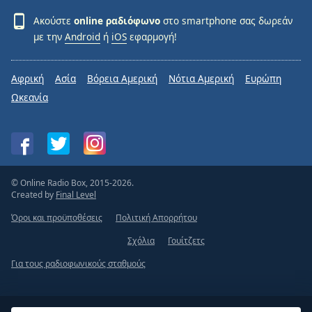
Ακούστε
online ραδιόφωνο
στο smartphone σας δωρεάν
με την
Android
ή
iOS
εφαρμογή!
Αφρική
Ασία
Βόρεια Αμερική
Νότια Αμερική
Ευρώπη
Ωκεανία
© Online Radio Box, 2015-2026.
Created by
Final Level
Όροι και προϋποθέσεις
Πολιτική Απορρήτου
Σχόλια
Γουίτζετς
Για τους ραδιοφωνικούς σταθμούς