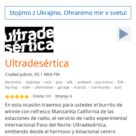
loading.
Play
Stojimo z Ukrajino. Ohranimo mir v svetu!
Video
Play
Skip
Backward
Skip
Forward
Mute
Current
Ultradesértica
Time
0:00
/
Ciudad Juárez, 95.1 MHz FM
Duration
-:-
electronic
dubstep
rock
pop
talk
ambient
psy trance
folk
Loaded
:
hip-hop
indie
alternative
garage
eclectic
community
acid
0.00%
Ocena:
5.0
Mnenja
:
6
Stream
En esta ocasión traemos para ustedes el burrito de
Type
LIVE
winnie con refresco Manzanita California de las
Seek to
live,
estaciones de radio, el servicio de radio experimental
currently
internacional Paso del Norte: Ultradesértica,
behind
live
emitiendo desde el hermoso y binacional centro
LIVE