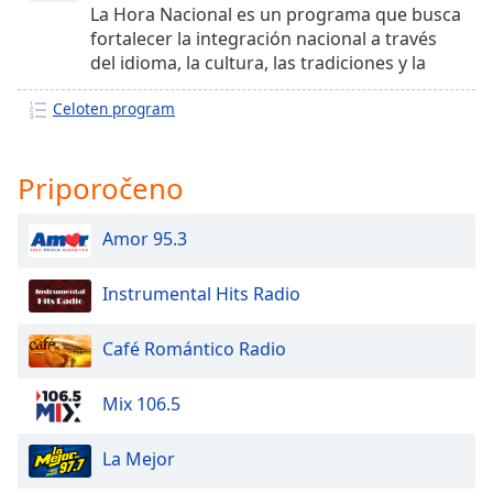
La Hora Nacional es un programa que busca
Font
fortalecer la integración nacional a través
Family
del idioma, la cultura, las tradiciones y la
creación artística.
Celoten program
Reset
Done
Close
Priporočeno
Modal
Dialog
End
Amor 95.3
of
dialog
window.
Instrumental Hits Radio
Café Romántico Radio
Mix 106.5
La Mejor