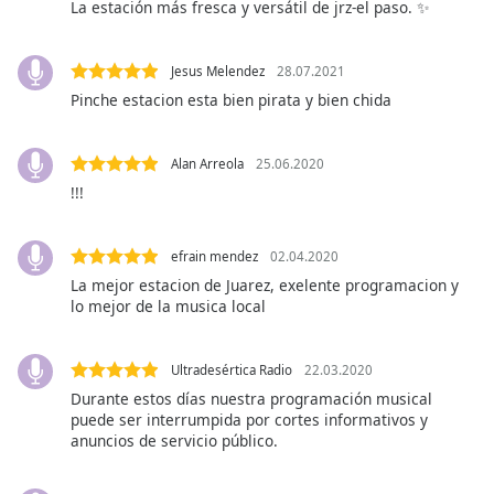
opens
La estación más fresca y versátil de jrz-el paso. ✨
subtitles
settings
dialog
Jesus Melendez
28.07.2021
subtitles
Pinche estacion esta bien pirata y bien chida
off
,
selected
Alan Arreola
25.06.2020
Audio
!!!
Track
Picture-
efrain mendez
02.04.2020
in-
Picture
La mejor estacion de Juarez, exelente programacion y
lo mejor de la musica local
Fullscreen
This
is
Ultradesértica Radio
22.03.2020
a
Durante estos días nuestra programación musical
modal
puede ser interrumpida por cortes informativos y
window.
anuncios de servicio público.
Beginning