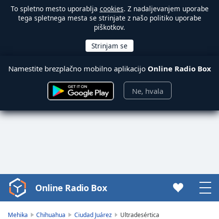
To spletno mesto uporablja
cookies
. Z nadaljevanjem uporabe
tega spletnega mesta se strinjate z našo politiko uporabe
piškotkov.
Namestite brezplačno mobilno aplikacijo
Online Radio Box
Ne, hvala
Online Radio Box
Video
Player
is
Mehika
Chihuahua
Ciudad Juárez
Ultradesértica