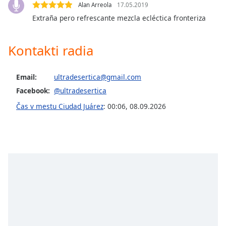
of
Alan Arreola
17.05.2019
dialog
Extraña pero refrescante mezcla ecléctica fronteriza
window.
Escape
Kontakti radia
will
cancel
and
Email:
ultradesertica@gmail.com
close
Facebook:
@ultradesertica
the
window.
Čas v mestu Ciudad Juárez
:
00:06
,
08.09.2026
Text
Color
Opacity
Text
Background
Color