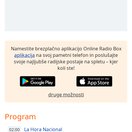
Opacity
Caption
Area
Background
Namestite brezplačno aplikacijo Online Radio Box
Color
aplikacija
na svoj pametni telefon in poslušajte
svoje najljubše radijske postaje na spletu – kjer
Opacity
koli ste!
Font
Size
druge možnosti
Text
Edge
Program
Style
La Hora Nacional
02:00