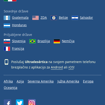
Sosednje države
Gvatemala
ZDA
Belize
Salvador
Honduras
Priljubljene države
Slovenija
Brazilija
Nemčija
Francija
Poslušaj
Ultradesértica
na svojem pametnem telefonu
brezplačno z aplikacijo za
Android
ali
iOS
!
Afrika
Azija
Severna Amerika
Južna Amerika
Evropa
Oceanija