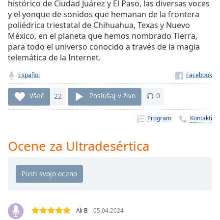
Remaining
histórico de Ciudad Juárez y El Paso, las diversas voces
Time
-
y el yonque de sonidos que hemanan de la frontera
-:-
poliédrica triestatal de Chihuahua, Texas y Nuevo
México, en el planeta que hemos nombrado Tierra,
1x
para todo el universo conocido a través de la magia
telemática de la Internet.
Playback
Rate
Español
Chapters
Všeč
22
Poslušaj v živo
0
Chapters
Program
Kontakti
Descriptions
descriptions
Ocene za Ultradesértica
off
,
selected
Subtitles
subtitles
settings
,
Ali B
05.04.2024