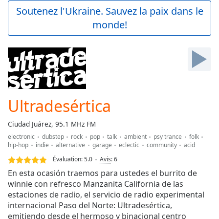
Play
Soutenez l'Ukraine. Sauvez la paix dans le
Video
monde!
Play
Skip
Backward
Skip
Forward
Mute
Current
Time
0:00
Ultradesértica
/
Duration
-:-
Ciudad Juárez, 95.1 MHz FM
Loaded
:
electronic
dubstep
rock
pop
talk
ambient
psy trance
folk
0.00%
hip-hop
indie
alternative
garage
eclectic
community
acid
Stream
Type
LIVE
Évaluation:
5.0
Avis
:
6
Seek to
En esta ocasión traemos para ustedes el burrito de
live,
winnie con refresco Manzanita California de las
currently
estaciones de radio, el servicio de radio experimental
behind
live
LIVE
internacional Paso del Norte: Ultradesértica,
Remaining
emitiendo desde el hermoso y binacional centro