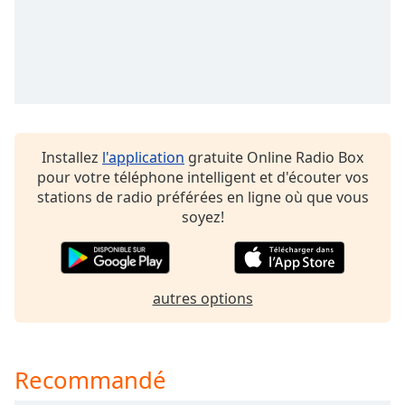
Opacity
Caption
Area
Background
Color
Installez
l'application
gratuite Online Radio Box
pour votre téléphone intelligent et d'écouter vos
Opacity
stations de radio préférées en ligne où que vous
soyez!
Font
Size
autres options
Text
Edge
Style
Recommandé
Font