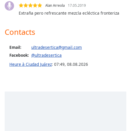
dialog
Alan Arreola
17.05.2019
window.
Extraña pero refrescante mezcla ecléctica fronteriza
Escape
will
cancel
Contacts
and
close
Email:
ultradesertica@gmail.com
the
window.
Facebook:
@ultradesertica
Heure à Ciudad Juárez
:
07:49
,
08.08.2026
Text
Color
Opacity
Text
Background
Color