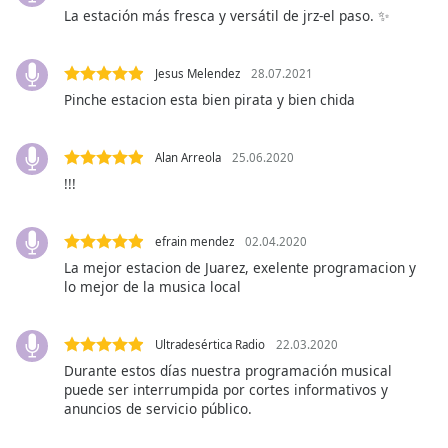
subtitles
La estación más fresca y versátil de jrz-el paso. ✨
settings
dialog
subtitles
Jesus Melendez
28.07.2021
off
,
Pinche estacion esta bien pirata y bien chida
selected
Audio
Alan Arreola
25.06.2020
Track
!!!
Picture-
in-
Picture
efrain mendez
02.04.2020
Fullscreen
La mejor estacion de Juarez, exelente programacion y
This
lo mejor de la musica local
is
a
modal
Ultradesértica Radio
22.03.2020
window.
Durante estos días nuestra programación musical
puede ser interrumpida por cortes informativos y
anuncios de servicio público.
Beginning
of