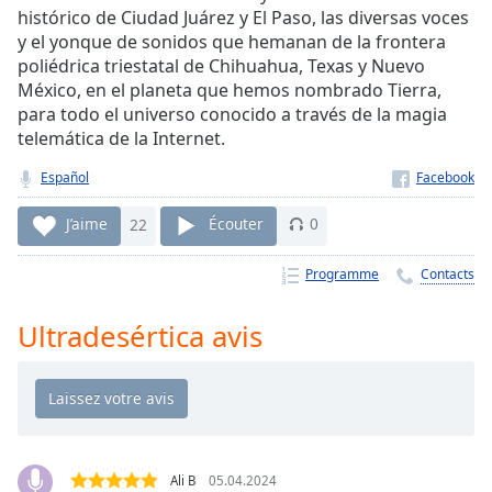
Time
-
histórico de Ciudad Juárez y El Paso, las diversas voces
-:-
y el yonque de sonidos que hemanan de la frontera
poliédrica triestatal de Chihuahua, Texas y Nuevo
1x
México, en el planeta que hemos nombrado Tierra,
Playback
para todo el universo conocido a través de la magia
Rate
telemática de la Internet.
Chapters
Español
Chapters
J’aime
22
Écouter
0
Descriptions
Programme
Contacts
descriptions
off
,
Ultradesértica avis
selected
Subtitles
subtitles
settings
,
opens
Ali B
05.04.2024