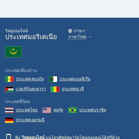
Family
Reset
วิทยุออนไลน์
ภาษา:
Done
ประเทศมอริเตเนีย
ภาษาไทย
Close
Modal
Dialog
End
of
dialog
ประเทศเพื่อนบ้าน
window.
ประเทศเซเนกัล
ประเทศแอลจีเรีย
เวสเทิร์นสะฮารา
ประเทศมาลี
ประเทศที่นิยม
ประเทศไทย
สหรัฐ
ประเทศบราซิล
ประเทศเยอรมนี
ฟัง
วิทยุออนไลน์
บนโทรศัพท์สมาร์ตโฟนของคุณได้ฟรีด้วย