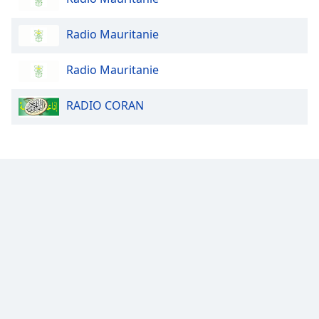
Opacity
Radio Mauritanie
Caption
Radio Mauritanie
Area
Background
RADIO CORAN
Color
Opacity
Font
Size
Text
Edge
Style
Font