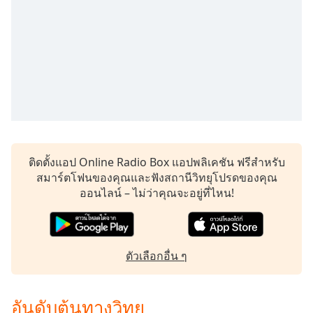
Time
-
-:-
1x
Playback
Rate
Chapters
Chapters
Descriptions
ติดตั้งแอป Online Radio Box แอปพลิเคชัน ฟรีสำหรับ
สมาร์ตโฟนของคุณและฟังสถานีวิทยุโปรดของคุณ
descriptions
ออนไลน์ – ไม่ว่าคุณจะอยู่ที่ไหน!
off
,
selected
Subtitles
ตัวเลือกอื่น ๆ
subtitles
settings
,
opens
อันดับต้นทางวิทยุ