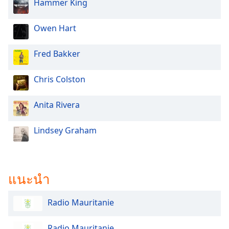
Hammer King
dialog
window.
Escape
Owen Hart
will
cancel
Fred Bakker
and
close
Chris Colston
the
window.
Anita Rivera
Text
Color
Lindsey Graham
Opacity
แนะนำ
Text
Background
Radio Mauritanie
Color
Radio Mauritanie