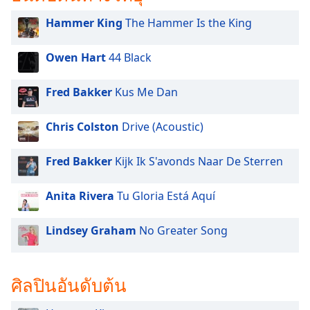
subtitles
settings
Hammer King
The Hammer Is the King
dialog
subtitles
Owen Hart
44 Black
off
,
selected
Fred Bakker
Kus Me Dan
Audio
Track
Chris Colston
Drive (Acoustic)
Picture-
in-
Fred Bakker
Kijk Ik S'avonds Naar De Sterren
Picture
Fullscreen
This
Anita Rivera
Tu Gloria Está Aquí
is
a
Lindsey Graham
No Greater Song
modal
window.
ศิลปินอันดับต้น
Beginning
of