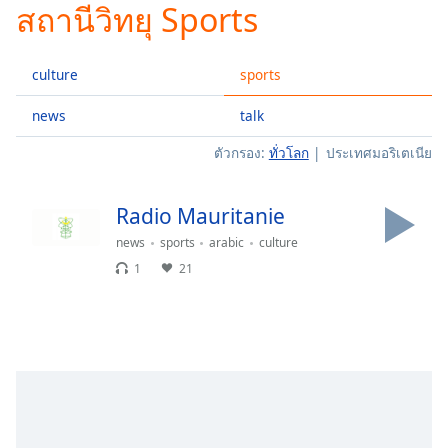
สถานีวิทยุ Sports
Play
Video
Play
culture
sports
Skip
Backward
Skip
news
talk
Forward
ตัวกรอง:
ทั่วโลก
ประเทศมอริเตเนีย
Mute
Current
Time
0:00
Radio Mauritanie
/
Duration
-:-
news
sports
arabic
culture
Loaded
:
1
21
0.00%
Stream
Type
LIVE
Seek to
live,
currently
behind
live
LIVE
Remaining