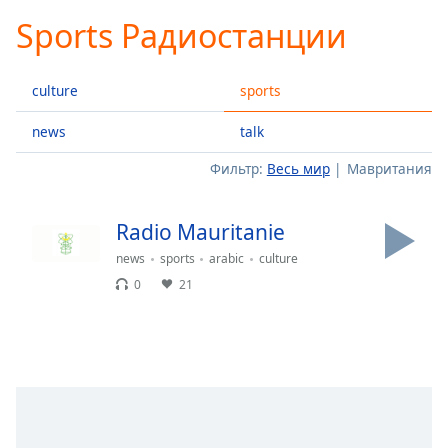
loading.
Sports Радиостанции
Play
Video
Play
culture
sports
Skip
Backward
Skip
news
talk
Forward
Фильтр:
Весь мир
Мавритания
Mute
Current
Time
0:00
Radio Mauritanie
/
Duration
-:-
news
sports
arabic
culture
Loaded
:
0
21
0.00%
Stream
Type
LIVE
Seek to
live,
currently
behind
live
LIVE