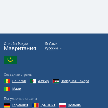
Font
Family
Reset
Done
Close
Modal
Dialog
Онлайн Радио
Язык:
End
Мавритания
Русский
of
dialog
window.
Соседние страны
Сенегал
Алжир
Западная Сахара
Мали
Популярные страны
Германия
Румыния
Польша