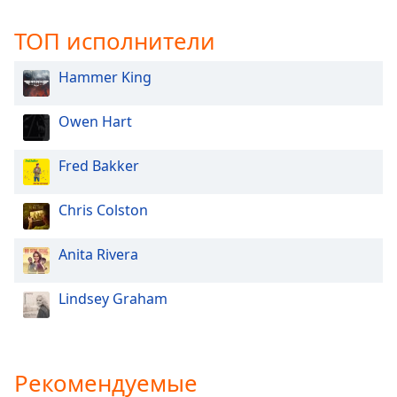
of
dialog
ТОП исполнители
window.
Escape
Hammer King
will
cancel
and
Owen Hart
close
the
Fred Bakker
window.
Chris Colston
Text
Color
Anita Rivera
Opacity
Lindsey Graham
Text
Background
Рекомендуемые
Color