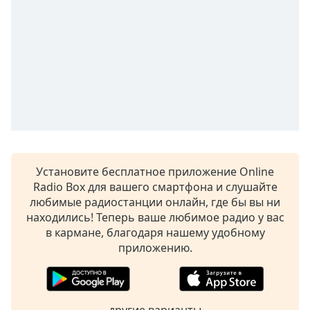
Remaining
Time
-
-:-
1x
Playback
Rate
Chapters
Chapters
Descriptions
Установите бесплатное приложение Online
Radio Box для вашего смартфона и слушайте
descriptions
любимые радиостанции онлайн, где бы вы ни
off
,
находились! Теперь ваше любимое радио у вас
selected
в кармане, благодаря нашему удобному
приложению.
Subtitles
subtitles
settings
,
opens