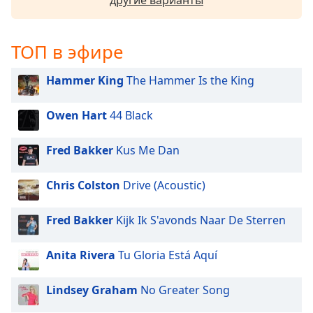
другие варианты
subtitles
settings
dialog
ТОП в эфире
subtitles
off
,
Hammer King
The Hammer Is the King
selected
Owen Hart
44 Black
Audio
Track
Fred Bakker
Kus Me Dan
Picture-
in-
Picture
Chris Colston
Drive (Acoustic)
Fullscreen
This
Fred Bakker
Kijk Ik S'avonds Naar De Sterren
is
a
modal
Anita Rivera
Tu Gloria Está Aquí
window.
Lindsey Graham
No Greater Song
Beginning