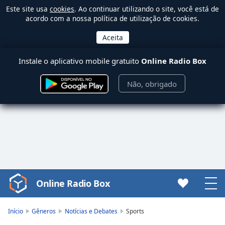
Este site usa
cookies
. Ao continuar utilizando o site, você está de
acordo com a nossa política de utilização de cookies.
Instale o aplicativo mobile gratuito
Online Radio Box
Não, obrigado
Online Radio Box
Video
Player
is
Início
Gêneros
Notícias e Debates
Sports
loading.