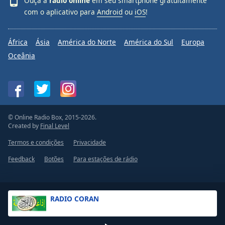
Ouça a
rádio online
em seu smartphone gratuitamente
com o aplicativo para
Android
ou
iOS
!
África
Ásia
América do Norte
América do Sul
Europa
Oceânia
© Online Radio Box, 2015-2026.
Created by
Final Level
Termos e condições
Privacidade
Feedback
Botões
Para estações de rádio
RADIO CORAN