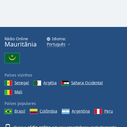
Family
Reset
Done
Close
Rádio Online
Idioma:
Modal
Mauritânia
Português
Dialog
End
of
dialog
window.
Países vizinhos
Senegal
Argélia
Sahara Ocidental
Mali
Países populares
Brasil
Colômbia
Argentina
Peru