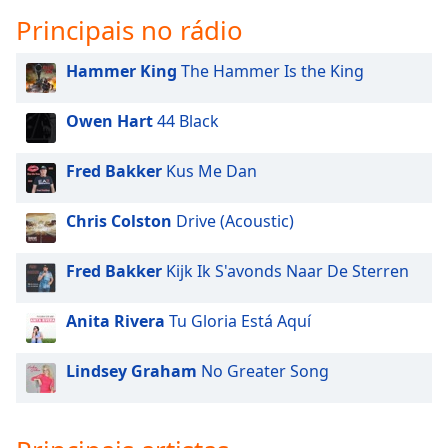
subtitles
Principais no rádio
settings
dialog
subtitles
Hammer King
The Hammer Is the King
off
,
selected
Owen Hart
44 Black
Audio
Track
Fred Bakker
Kus Me Dan
Picture-
Chris Colston
Drive (Acoustic)
in-
Picture
Fullscreen
Fred Bakker
Kijk Ik S'avonds Naar De Sterren
This
is
Anita Rivera
Tu Gloria Está Aquí
a
modal
window.
Lindsey Graham
No Greater Song
Beginning
of