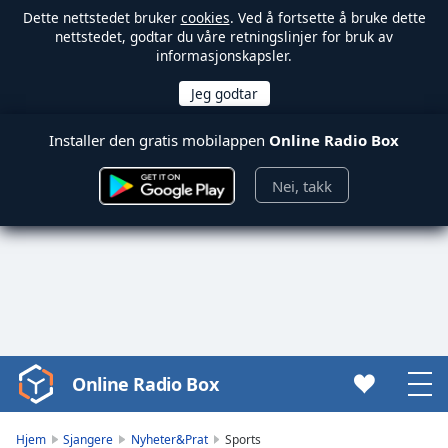
Dette nettstedet bruker
cookies
. Ved å fortsette å bruke dette
nettstedet, godtar du våre retningslinjer for bruk av
informasjonskapsler.
Installer den gratis mobilappen
Online Radio Box
Nei, takk
Online Radio Box
Video
Player
is
Hjem
Sjangere
Nyheter&Prat
Sports