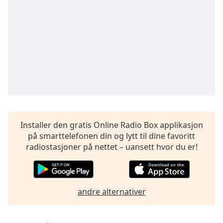
Remaining
Time
-
-:-
1x
Playback
Rate
Chapters
Chapters
Descriptions
Installer den gratis Online Radio Box applikasjon
på smarttelefonen din og lytt til dine favoritt
descriptions
radiostasjoner på nettet – uansett hvor du er!
off
,
selected
Subtitles
andre alternativer
subtitles
settings
,