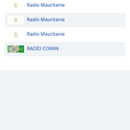
Radio Mauritanie
Opacity
Radio Mauritanie
Caption
Radio Mauritanie
Area
Background
RADIO CORAN
Color
Opacity
Font
Size
Text
Edge
Style