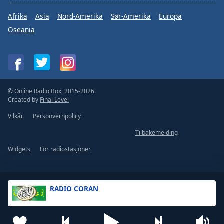
Afrika
Asia
Nord-Amerika
Sør-Amerika
Europa
Oseania
© Online Radio Box, 2015-2026.
Created by
Final Level
Vilkår
Personvernpolicy
Tilbakemelding
Widgets
For radiostasjoner
RADIO CORAN