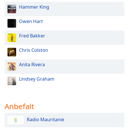
of
Hammer King
dialog
window.
Escape
Owen Hart
will
cancel
Fred Bakker
and
close
Chris Colston
the
window.
Anita Rivera
Text
Color
Lindsey Graham
Opacity
Anbefalt
Text
Background
Radio Mauritanie
Color