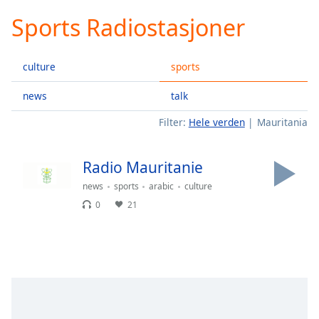
loading.
Sports Radiostasjoner
Play
Video
Play
culture
sports
Skip
Backward
Skip
news
talk
Forward
Filter:
Hele verden
Mauritania
Mute
Current
Time
0:00
Radio Mauritanie
/
Duration
-:-
news
sports
arabic
culture
Loaded
:
0
21
0.00%
Stream
Type
LIVE
Seek to
live,
currently
behind
live
LIVE