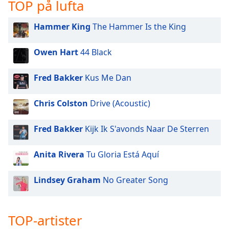
opens
TOP på lufta
subtitles
settings
Hammer King
The Hammer Is the King
dialog
subtitles
Owen Hart
44 Black
off
,
selected
Fred Bakker
Kus Me Dan
Audio
Track
Chris Colston
Drive (Acoustic)
Picture-
in-
Fred Bakker
Kijk Ik S'avonds Naar De Sterren
Picture
Fullscreen
This
Anita Rivera
Tu Gloria Está Aquí
is
a
Lindsey Graham
No Greater Song
modal
window.
TOP-artister
Beginning