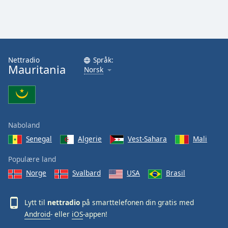
Font
Family
Reset
Nettradio
Språk:
Done
Mauritania
Norsk
Close
Modal
Dialog
End
of
dialog
Naboland
window.
Senegal
Algerie
Vest-Sahara
Mali
Populære land
Norge
Svalbard
USA
Brasil
Lytt til
nettradio
på smarttelefonen din gratis med
Android
- eller
iOS
-appen!