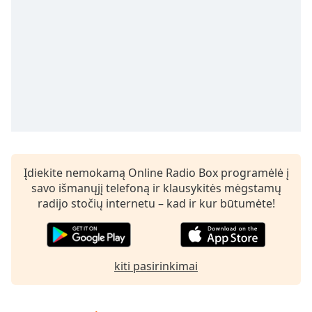
Remaining
Time
-
-:-
1x
Playback
Rate
Chapters
Chapters
Descriptions
Įdiekite nemokamą Online Radio Box programėlė į
savo išmanųjį telefoną ir klausykitės mėgstamų
descriptions
radijo stočių internetu – kad ir kur būtumėte!
off
,
selected
Subtitles
kiti pasirinkimai
subtitles
settings
,
opens