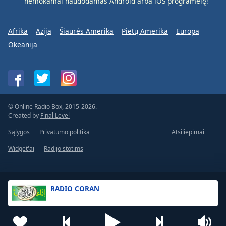
nemokamai naudodamas
Android
arba
iOS
programėlę!
Afrika
Azija
Šiaurės Amerika
Pietų Amerika
Europa
Okeanija
© Online Radio Box, 2015-2026.
Created by
Final Level
Sąlygos
Privatumo politika
Atsiliepimai
Widget'ai
Radijo stotims
RADIO CORAN