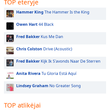
TOP eteryje
subtitles
settings
Hammer King
The Hammer Is the King
dialog
subtitles
Owen Hart
44 Black
off
,
selected
Fred Bakker
Kus Me Dan
Audio
Track
Chris Colston
Drive (Acoustic)
Picture-
in-
Fred Bakker
Kijk Ik S'avonds Naar De Sterren
Picture
Fullscreen
This
Anita Rivera
Tu Gloria Está Aquí
is
a
Lindsey Graham
No Greater Song
modal
window.
TOP atlikėjai
Beginning