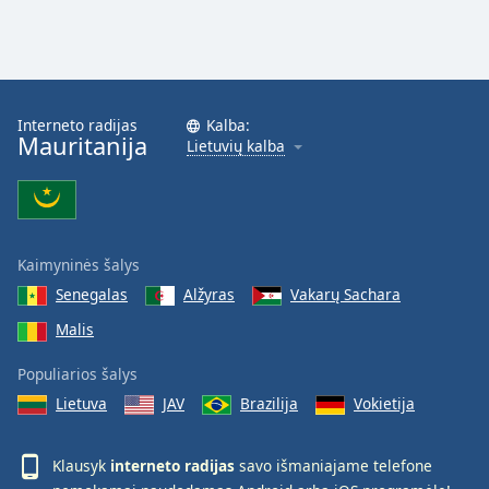
Font
Family
Reset
Interneto radijas
Kalba:
Done
Mauritanija
Lietuvių kalba
Close
Modal
Dialog
End
of
dialog
Kaimyninės šalys
window.
Senegalas
Alžyras
Vakarų Sachara
Malis
Populiarios šalys
Lietuva
JAV
Brazilija
Vokietija
Klausyk
interneto radijas
savo išmaniajame telefone