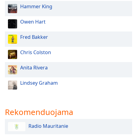
of
Hammer King
dialog
window.
Escape
Owen Hart
will
cancel
Fred Bakker
and
close
Chris Colston
the
window.
Anita Rivera
Text
Color
Lindsey Graham
Opacity
Rekomenduojama
Text
Background
Radio Mauritanie
Color