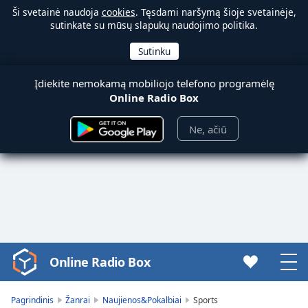
Ši svetainė naudoja
cookies
. Tęsdami naršymą šioje svetainėje,
sutinkate su mūsų slapukų naudojimo politika.
Įdiekite nemokamą mobiliojo telefono programėlę
Online Radio Box
Ne, ačiū
Online Radio Box
Video
Player
is
Pagrindinis
Žanrai
Naujienos&Pokalbiai
Sports