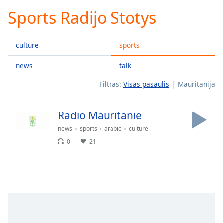
loading.
Sports Radijo Stotys
Play
Video
Play
culture
sports
Skip
Backward
Skip
news
talk
Forward
Filtras:
Visas pasaulis
Mauritanija
Mute
Current
Time
0:00
Radio Mauritanie
/
Duration
-:-
news
sports
arabic
culture
Loaded
:
0
21
0.00%
Stream
Type
LIVE
Seek to
live,
currently
behind
live
LIVE