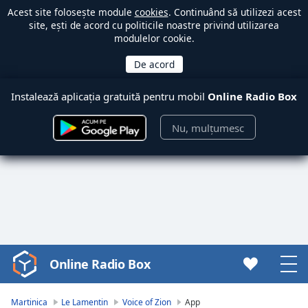
Acest site folosește module
cookies
. Continuând să utilizezi acest
site, ești de acord cu politicile noastre privind utilizarea
modulelor cookie.
Instalează aplicația gratuită pentru mobil
Online Radio Box
Nu, mulțumesc
Online Radio Box
Video
Player
is
Martinica
Le Lamentin
Voice of Zion
App