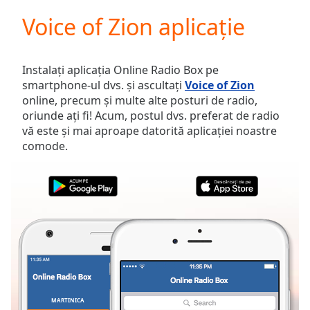
loading.
Voice of Zion aplicație
Play
Video
Play
Skip
Instalați aplicația Online Radio Box pe
Backward
smartphone-ul dvs. și ascultați
Voice of Zion
Skip
online, precum și multe alte posturi de radio,
Forward
oriunde ați fi! Acum, postul dvs. preferat de radio
Mute
vă este și mai aproape datorită aplicației noastre
Current
comode.
Time
0:00
/
Duration
-:-
Loaded
:
0.00%
Stream
Type
LIVE
Seek to
live,
currently
behind
live
LIVE
MARTINICA
FAVORITE