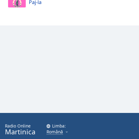
Paj-la
Opacity
Caption
Area
Background
Color
Opacity
Font
Size
Text
Edge
Radio Online
Limba:
Style
Martinica
Română