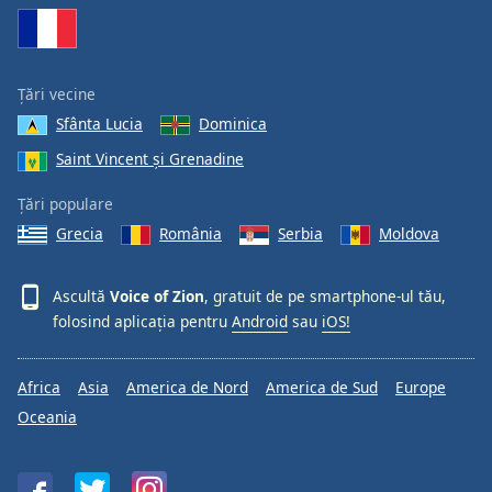
Font
Family
Țări vecine
Reset
Sfânta Lucia
Dominica
Done
Saint Vincent și Grenadine
Close
Modal
Dialog
Țări populare
End
Grecia
România
Serbia
Moldova
of
dialog
window.
Ascultă
Voice of Zion
, gratuit de pe smartphone-ul tău,
folosind aplicația pentru
Android
sau
iOS!
Africa
Asia
America de Nord
America de Sud
Europe
Oceania