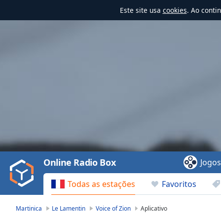
Este site usa
cookies
. Ao conti
Video
Player
is
loading.
Play
Video
Online Radio Box
Jogo
Play
Skip
Todas as estações
Favoritos
Backward
Skip
Forward
Martinica
Le Lamentin
Voice of Zion
Aplicativo
Mute