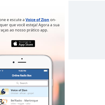
hone e escute a
Voice of Zion
on-
quer que você esteja! Agora a sua
raças ao nosso prático app.
Voice of Zion
christian
african
gospel
Bel'Radio - Martinique
oldies
reggae
salsa