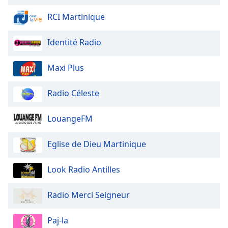
of
dialog
RCI Martinique
window.
Escape
Identité Radio
will
cancel
Maxi Plus
and
close
Radio Céleste
the
window.
LouangeFM
Text
Color
Eglise de Dieu Martinique
Opacity
Look Radio Antilles
Radio Merci Seigneur
Text
Background
Paj-la
Color