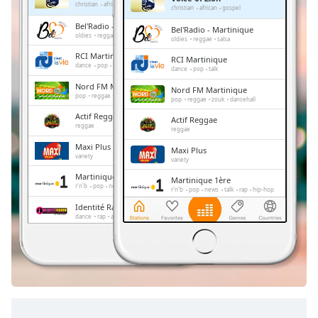
Remaining
christian
african
gospel
christian
african
gospel
Time
-
Bel'Radio - Martinique
Bel'Radio - Martinique
-:-
oldies
reggae
salsa
oldies
reggae
salsa
RCI Martinique
RCI Martinique
1x
dance
pop
talk
dance
pop
talk
Playback
Nord FM Martinique
Nord FM Martinique
Rate
pop
reggae
zouk
dancehall
pop
reggae
zouk
dancehall
Actif Reggae
Chapters
Actif Reggae
reggae
reggae
Chapters
Maxi Plus
Maxi Plus
variety
variety
Descriptions
Martinique 1ère
Martinique 1ère
r'n'b
pop
news
talk
rap
hip-hop
r'n'b
pop
news
talk
rap
hip-hop
descriptions
Identité Radio
Identité Radio
off
,
dance
rap
african
hits
dance
rap
african
hits
selected
Handi FM Martinique
Handi FM Martinique
pop
folk
french
pop
folk
french
Subtitles
subtitles
settings
,