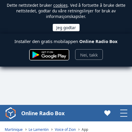
Dette nettstedet bruker
cookies
. Ved å fortsette å bruke dette
nettstedet, godtar du våre retningslinjer for bruk av
informasjonskapsler.
Installer den gratis mobilappen
Online Radio Box
Nei, takk
Online Radio Box
Video
Player
is
Martinique
Le Lamentin
Voice of Zion
App