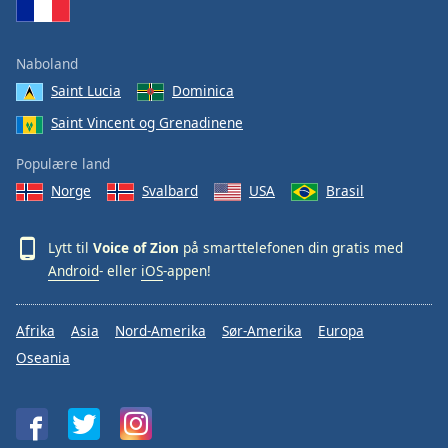
Font
Family
Naboland
Saint Lucia
Dominica
Reset
Saint Vincent og Grenadinene
Done
Close
Modal
Populære land
Dialog
Norge
Svalbard
USA
Brasil
End
of
dialog
Lytt til
Voice of Zion
på smarttelefonen din gratis med
window.
Android
- eller
iOS
-appen!
Afrika
Asia
Nord-Amerika
Sør-Amerika
Europa
Oseania