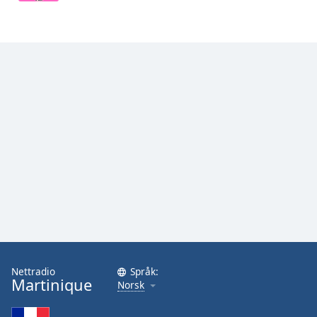
Opacity
Caption
Area
Background
Color
Opacity
Font
Size
Text
Nettradio
Språk:
Edge
Martinique
Norsk
Style