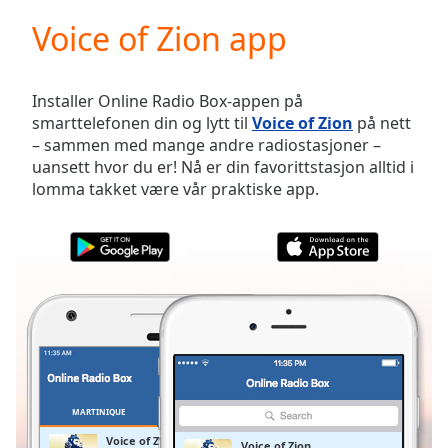
loading.
Voice of Zion app
Play
Video
Play
Skip
Installer Online Radio Box-appen på
Backward
smarttelefonen din og lytt til
Voice of Zion
på nett
Skip
– sammen med mange andre radiostasjoner –
Forward
uansett hvor du er! Nå er din favorittstasjon alltid i
Mute
lomma takket være vår praktiske app.
Current
Time
0:00
/
Duration
-:-
Loaded
:
0.00%
Stream
Type
LIVE
Seek to
live,
currently
MARTINIQUE
FAVORITTER
behind
live
LIVE
Voice of Zion
Voice of Zion