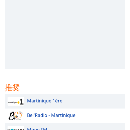
opens
subtitles
settings
dialog
subtitles
off
,
selected
Audio
Track
Picture-
in-
Picture
推奨
Fullscreen
This
is
Martinique 1ère
a
modal
Bel'Radio - Martinique
window.
Mouv FM