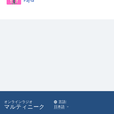
Paj-la
Color
Opacity
Caption
Area
Background
Color
Opacity
Font
Size
Text
オンラインラジオ
言語:
Edge
マルティニーク
日本語
Style