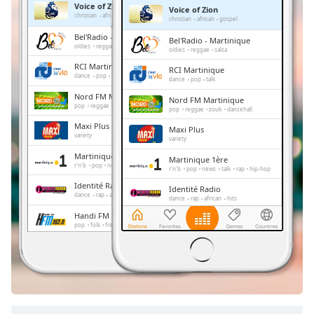
Voice of Zion
Voice of Zion
Remaining
christian
african
gospel
christian
african
gospel
Time
-
Bel'Radio - Martinique
Bel'Radio - Martinique
-:-
oldies
reggae
salsa
oldies
reggae
salsa
RCI Martinique
RCI Martinique
1x
dance
pop
talk
dance
pop
talk
Playback
Nord FM Martinique
Nord FM Martinique
Rate
pop
reggae
zouk
dancehall
pop
reggae
zouk
dancehall
Maxi Plus
Chapters
Maxi Plus
variety
variety
Chapters
Martinique 1ère
Martinique 1ère
r'n'b
pop
news
talk
rap
hip-hop
r'n'b
pop
news
talk
rap
hip-hop
Descriptions
Identité Radio
Identité Radio
dance
rap
african
hits
dance
rap
african
hits
descriptions
Handi FM Martinique
Handi FM Martinique
off
,
pop
folk
french
pop
folk
french
selected
Mouv FM
Mouv FM
electronic
pop
rap
urban
electronic
pop
rap
urban
Subtitles
subtitles
settings
,