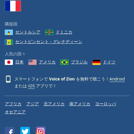
Font
Family
隣接国
セントルシア
ドミニカ
Reset
セントビンセント・グレナディーン
Done
Close
Modal
人気の国々
Dialog
日本
アメリカ
ブラジル
ドイツ
End
of
dialog
スマートフォンで
Voice of Zion
を無料で聴こう！
Android
window.
または
iOS
アプリで！
アフリカ
アジア
北アメリカ
南アメリカ
ヨーロッパ
オセアニア