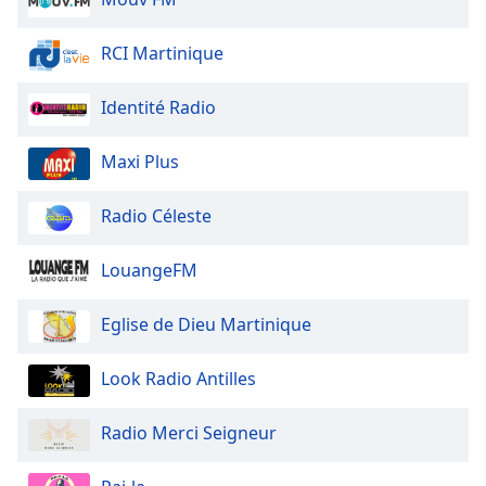
Beginning
of
dialog
RCI Martinique
window.
Escape
Identité Radio
will
cancel
Maxi Plus
and
close
Radio Céleste
the
window.
LouangeFM
Text
Color
Eglise de Dieu Martinique
Opacity
Look Radio Antilles
Radio Merci Seigneur
Text
Background