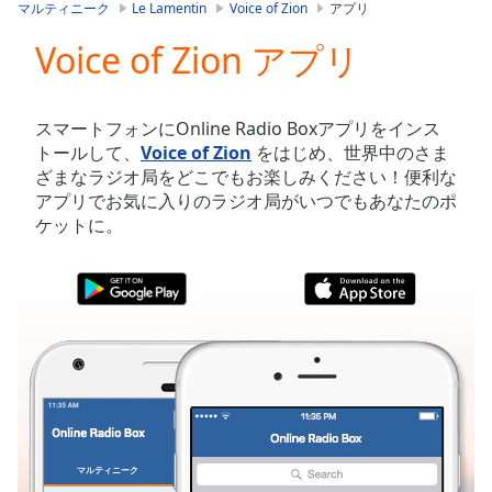
is
マルティニーク
Le Lamentin
Voice of Zion
アプリ
loading.
Voice of Zion アプリ
Play
Video
Play
Skip
スマートフォンにOnline Radio Boxアプリをインス
Backward
トールして、
Voice of Zion
をはじめ、世界中のさま
Skip
ざまなラジオ局をどこでもお楽しみください！便利な
Forward
アプリでお気に入りのラジオ局がいつでもあなたのポ
Mute
ケットに。
Current
Time
0:00
/
Duration
-:-
Loaded
:
0.00%
Stream
Type
LIVE
Seek to
live,
currently
マルティニーク
お気に入り
behind
live
LIVE