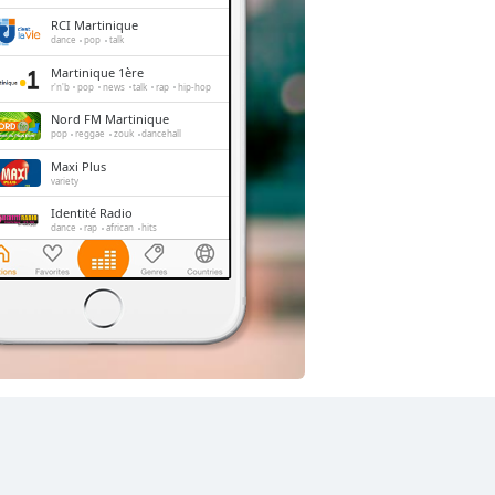
RCI Martinique
dance
pop
talk
Martinique 1ère
r'n'b
pop
news
talk
rap
hip-hop
Nord FM Martinique
pop
reggae
zouk
dancehall
Maxi Plus
variety
Identité Radio
dance
rap
african
hits
Handi FM Martinique
pop
folk
french
Mouv FM
electronic
pop
rap
urban