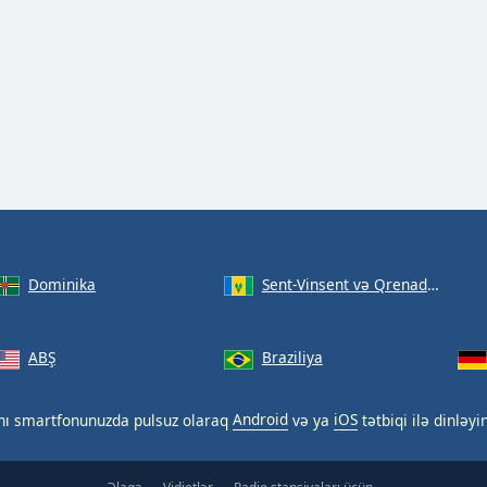
Dominika
Sent-Vinsent və Qrenadinlər
ABŞ
Braziliya
nı smartfonunuzda pulsuz olaraq
Android
və ya
iOS
tətbiqi ilə dinləyi