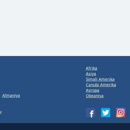
Afrika
Asiya
Şimali Amerika
Cənubi Amerika
Avropa
Almaniya
Okeaniya
n!