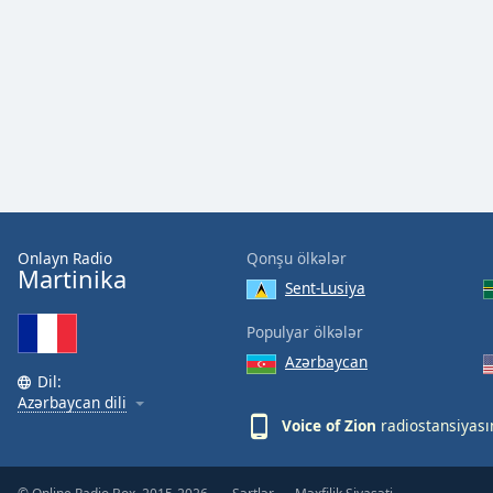
Audio
Track
Picture-
in-
Picture
Fullscreen
This
is
a
modal
window.
Onlayn Radio
Qonşu ölkələr
Martinika
Sent-Lusiya
Beginning
of
Populyar ölkələr
dialog
Azərbaycan
window.
Dil:
Escape
Azərbaycan dili
will
Voice of Zion
radiostansiyası
cancel
and
close