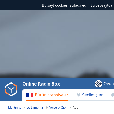
Bu sayt
cookies
istifadə edir. Bu vebsaytdan
Video
Player
is
loading.
Play
Video
Online Radio Box
Oyun
Play
Skip
Bütün stansiyalar
Seçilmişlər
Backward
Skip
Forward
Martinika
Le Lamentin
Voice of Zion
App
Mute