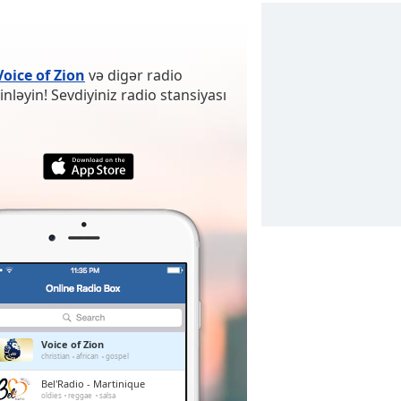
Voice of Zion
və digər radio
nləyin! Sevdiyiniz radio stansiyası
Voice of Zion
christian
african
gospel
Bel'Radio - Martinique
oldies
reggae
salsa