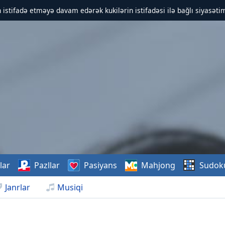
 istifadə etməyə davam edərək kukilərin istifadəsi ilə bağlı siyasətim
lar
Pazllar
Pasiyans
Mahjong
Sudok
Janrlar
Musiqi