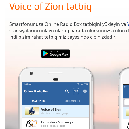
Current
Voice of Zion tətbiq
Time
0:00
/
Duration
-:-
Smartfonunuza Online Radio Box tətbiqini yükləyin və
Loaded
:
stansiyalarını onlayn olaraq harada olursunuzsa olun di
0.00%
indi bizim rahat tətbiqimiz sayəsində cibinizdədir.
0:00
Stream
Type
LIVE
Seek to
live,
currently
behind
live
LIVE
Remaining
Time
-
-:-
MARTINIKA
SEÇILMIŞLƏR
1x
Voice of Zion
christian
african
gospel
Playback
Rate
Bel'Radio - Martinique
oldies
reggae
salsa