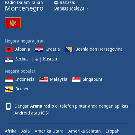
Radio Dalam Talian
Bahasa:
Font
Montenegro
Bahasa Melayu
Family
Reset
Done
Negara-negara jiran
Close
Modal
Albania
Croatia
Bosnia dan Herzegovina
Dialog
Serbia
Kosovo
End
of
Negara popular
dialog
window.
Indonesia
Malaysia
Singapura
Brunei
Dengar
Arena radio
di telefon pintar anda dengan aplikasi
Android
atau
iOS
!
Afrika
Asia
Amerika Utara
Amerika Selatan
Eropah