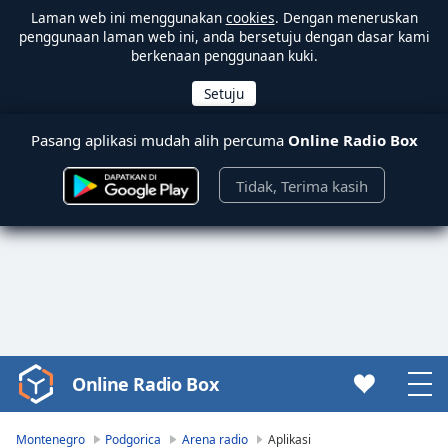
Laman web ini menggunakan
cookies
. Dengan meneruskan
penggunaan laman web ini, anda bersetuju dengan dasar kami
berkenaan penggunaan kuki.
Pasang aplikasi mudah alih percuma
Online Radio Box
Tidak, Terima kasih
Online Radio Box
Video
Player
is
Montenegro
Podgorica
Arena radio
Aplikasi