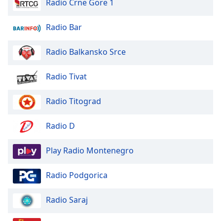
Radio Crne Gore 1
of
dialog
window.
Radio Bar
Escape
will
Radio Balkansko Srce
cancel
and
Radio Tivat
close
the
Radio Titograd
window.
Text
Radio D
Color
Play Radio Montenegro
Opacity
Radio Podgorica
Text
Radio Saraj
Background
Color