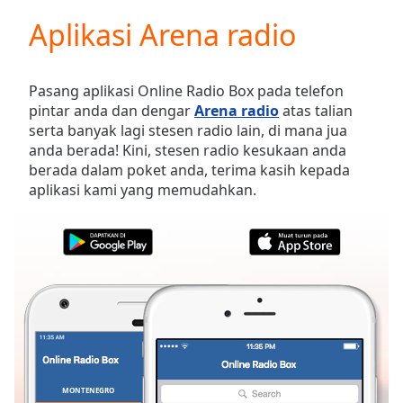
loading.
Aplikasi Arena radio
Play
Video
Play
Skip
Pasang aplikasi Online Radio Box pada telefon
Backward
pintar anda dan dengar
Arena radio
atas talian
Skip
serta banyak lagi stesen radio lain, di mana jua
Forward
anda berada! Kini, stesen radio kesukaan anda
Mute
berada dalam poket anda, terima kasih kepada
Current
aplikasi kami yang memudahkan.
Time
0:00
/
Duration
-:-
Loaded
:
0.00%
Stream
Type
LIVE
Seek to
live,
currently
behind
live
LIVE
MONTENEGRO
KEGEMARAN