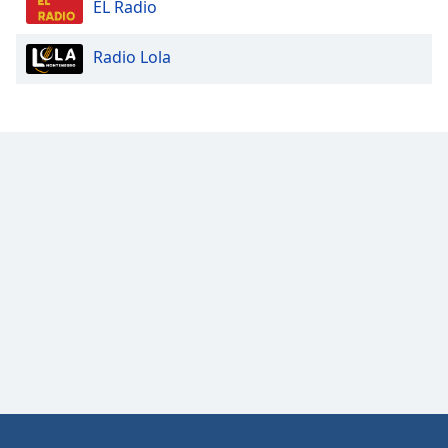
EL Radio
Opacity
Radio Lola
Caption
Area
Background
Color
Opacity
Font
Size
Text
Edge
Style