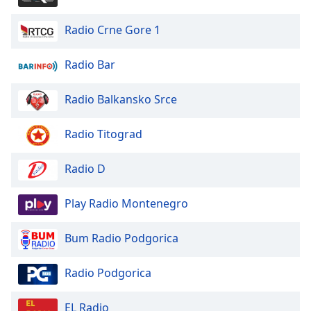
Beginning
of
Radio Crne Gore 1
dialog
window.
Escape
Radio Bar
will
cancel
Radio Balkansko Srce
and
close
Radio Titograd
the
window.
Radio D
Text
Color
Play Radio Montenegro
Bum Radio Podgorica
Opacity
Radio Podgorica
Text
Background
EL Radio