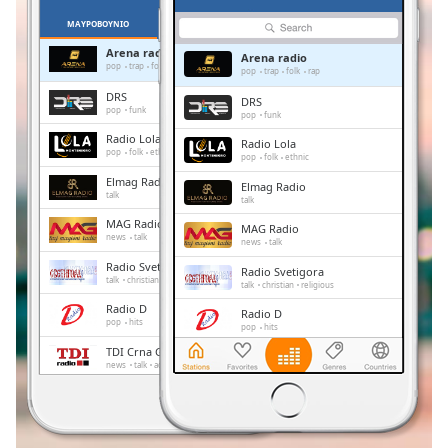
Remaining
ΜΑΥΡΟΒΟΎΝΙΟ
ΑΓΑΠΗΜΈΝΑ
Time
-
Arena radio
Arena radio
-:-
pop
trap
folk
rap
pop
trap
folk
rap
DRS
DRS
1x
pop
funk
pop
funk
Playback
Radio Lola
Radio Lola
Rate
pop
folk
ethnic
pop
folk
ethnic
Elmag Radio
Chapters
Elmag Radio
talk
talk
Chapters
MAG Radio
MAG Radio
news
talk
news
talk
Descriptions
Radio Svetigora
Radio Svetigora
talk
christian
religious
talk
christian
religious
descriptions
Radio D
Radio D
off
,
pop
hits
pop
hits
selected
TDI Crna Gora
TDI Crna Gora
news
talk
adult contemporary
news
talk
adult contemporary
Subtitles
Radio Elita
Radio Elita
children
politics
children
politics
subtitles
settings
,