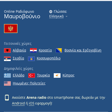
Font
Online Ραδιόφωνο
Γλώσσα:
Family
Μαυροβούνιο
Ελληνικά
Reset
Done
Close
Γειτονικές χώρες
Modal
Dialog
Αλβανία
Κροατία
Βοσνία και Ερζεγοβίνη
End
Σερβία
Κοσσυφοπέδιο
of
dialog
Δημοφιλείς χώρες
window.
Ελλάδα
Τουρκία
Κύπρος
Ηνωμένες Πολιτείες
Ακούστε
Arena radio
στο smartphone σας δωρεάν με την
Android
ή
iOS
εφαρμογή!