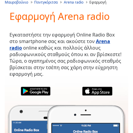
is
Μαυροβούνιο
Ποντγκόριτσα
Arena radio
Εφαρμογή
loading.
Εφαρμογή Arena radio
Play
Video
Play
Skip
Εγκαταστήστε την εφαρμογή Online Radio Box
Backward
στο smartphone σας και ακούστε τον
Arena
Skip
radio
online καθώς και πολλούς άλλους
Forward
ραδιοφωνικούς σταθμούς όπου κι αν βρίσκεστε!
Mute
Τώρα, ο αγαπημένος σας ραδιοφωνικός σταθμός
Current
βρίσκεται στην τσέπη σας χάρη στην εύχρηστη
Time
0:00
εφαρμογή μας.
/
Duration
-:-
Loaded
:
0.00%
Stream
Type
LIVE
Seek to
live,
currently
behind
live
LIVE