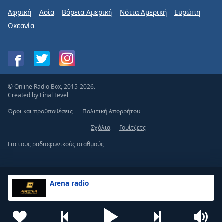
Αφρική
Ασία
Βόρεια Αμερική
Νότια Αμερική
Ευρώπη
Ωκεανία
© Online Radio Box, 2015-2026.
Created by
Final Level
Όροι και προϋποθέσεις
Πολιτική Απορρήτου
Σχόλια
Γουίτζετς
Για τους ραδιοφωνικούς σταθμούς
Arena radio