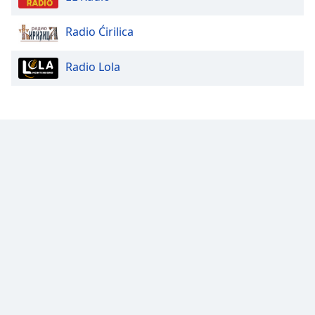
Color
Radio Ćirilica
Opacity
Radio Lola
Caption
Area
Background
Color
Opacity
Font
Size
Text
Edge
Style