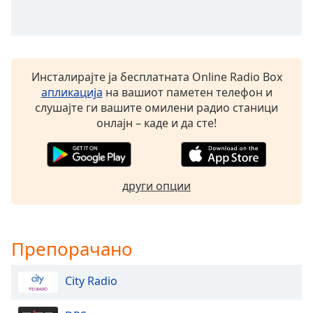
opens
subtitles
settings
dialog
subtitles
Инсталирајте ја бесплатната Online Radio Box
off
,
апликација
на вашиот паметен телефон и
selected
слушајте ги вашите омилени радио станици
онлајн – каде и да сте!
Audio
Track
Picture-
in-
други опции
Picture
Fullscreen
This
is
Препорачано
a
modal
City Radio
window.