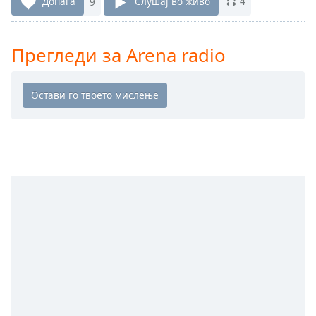
Допаѓа
9
Слушај во живо
4
Remaining
Time
-
-:-
Прегледи за Arena radio
1x
Playback
Rate
Chapters
Chapters
Descriptions
descriptions
off
,
selected
Subtitles
subtitles
settings
,