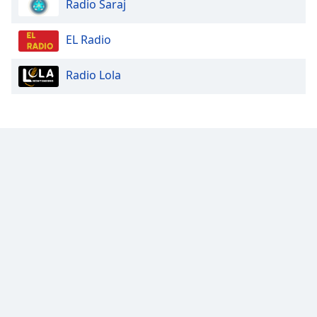
Color
Radio Saraj
EL Radio
Opacity
Radio Lola
Caption
Area
Background
Color
Opacity
Font
Size
Text
Edge
Style