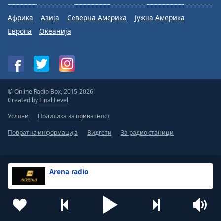
Африка
Азија
Северна Америка
Јужна Америка
Европа
Океанија
© Online Radio Box, 2015-2026.
Created by
Final Level
Услови
Политика за приватност
Повратна информација
Видгети
За радио станици
Arena radio