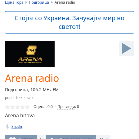
is
Црна Гора
Подгорица
Arena radio
loading.
Play
Стојте со Украина. Зачувајте мир во
Video
светот!
Play
Skip
Backward
Skip
Forward
Mute
Current
Time
0:00
Arena radio
/
Duration
-:-
Подгорица, 106.2 MHz FM
Loaded
:
pop
folk
rap
0.00%
Stream
Оцена:
0.0
Прегледи
:
0
Type
LIVE
Arena hitova
Seek to
live,
Srpski
currently
behind
live
LIVE