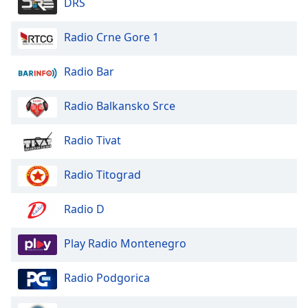
Beginning
DRS
of
dialog
Radio Crne Gore 1
window.
Escape
Radio Bar
will
cancel
Radio Balkansko Srce
and
close
the
Radio Tivat
window.
Radio Titograd
Text
Color
Radio D
Opacity
Play Radio Montenegro
Radio Podgorica
Text
Background