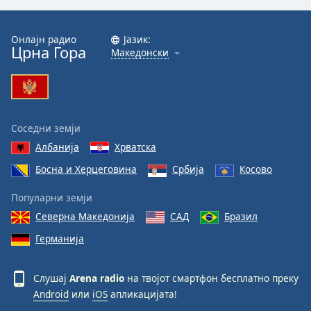
Font
Family
Онлајн радио
Јазик:
Црна Гора
Македонски
Reset
Done
Close
Modal
Соседни земји
Dialog
Албанија
Хрватска
End
of
Босна и Херцеговина
Србија
Косово
dialog
window.
Популарни земји
Северна Македонија
САД
Бразил
Германија
Слушај
Arena radio
на твојот смартфон бесплатно преку
Android
или
iOS
апликацијата!