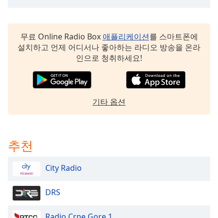
subtitles
settings
dialog
subtitles
무료 Online Radio Box
애플리케이션
를 스마트폰에
off
,
설치하고 언제 어디서나 좋아하는 라디오 방송을 온라
selected
인으로 청취하세요!
Audio
Track
기타 옵션
Picture-
in-
Picture
Fullscreen
This
추천
is
a
City Radio
modal
window.
DRS
Beginning
of
Radio Crne Gore 1