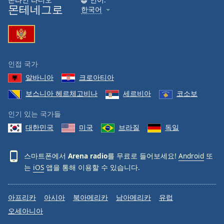
몬테네그로
한국어
Family
Reset
Done
인접 국가
Close
Modal
알바니아
크로아티아
Dialog
End
보스니아 헤르체고비나
세르비아
코소보
of
dialog
인기 있는 국가들
window.
대한민국
미국
브라질
독일
스마트폰에서
Arena radio
를 무료로 들어보세요!
Android
또
는
iOS
앱을 통해 이용할 수 있습니다.
아프리카
아시아
북아메리카
남아메리카
유럽
오세아니아