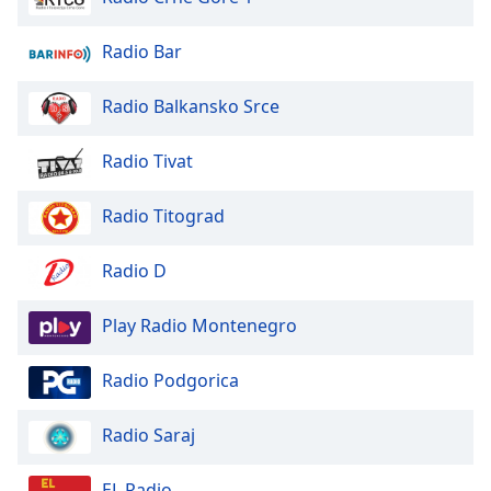
dialog
window.
Radio Bar
Escape
will
Radio Balkansko Srce
cancel
and
close
Radio Tivat
the
window.
Radio Titograd
Text
Radio D
Color
Play Radio Montenegro
Opacity
Radio Podgorica
Text
Background
Radio Saraj
Color
EL Radio