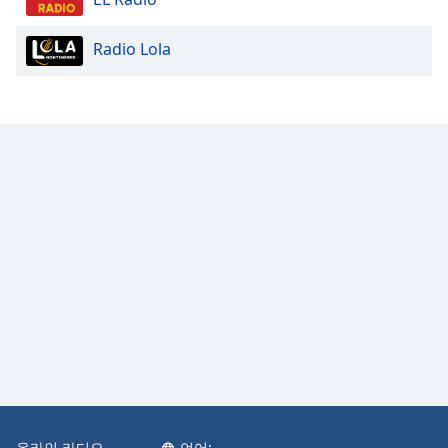
Opacity
Radio Lola
Caption
Area
Background
Color
Opacity
Font
Size
Text
Edge
Style
Font
온라인 라디오
언어: