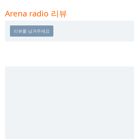
Time
-
-:-
Arena radio 리뷰
1x
Playback
Rate
Chapters
Chapters
Descriptions
descriptions
off
,
selected
Subtitles
subtitles
settings
,
opens