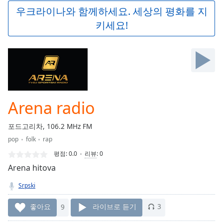
Play
우크라이나와 함께하세요. 세상의 평화를 지
Video
키세요!
Play
Skip
Backward
Skip
Forward
Mute
Current
Time
0:00
Arena radio
/
Duration
-:-
포드고리차, 106.2 MHz FM
Loaded
:
pop
folk
rap
0.00%
Stream
평점:
0.0
리뷰
:
0
Type
LIVE
Arena hitova
Seek to
live,
Srpski
currently
behind
live
LIVE
좋아요
9
라이브로 듣기
3
Remaining