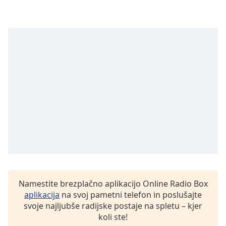
Opacity
Caption
Area
Background
Color
Opacity
Font
Size
Namestite brezplačno aplikacijo Online Radio Box
Text
aplikacija
na svoj pametni telefon in poslušajte
Edge
svoje najljubše radijske postaje na spletu – kjer
Style
koli ste!