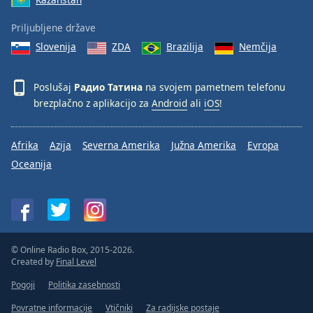
Priljubljene države
Slovenija
ZDA
Brazilija
Nemčija
Poslušaj
Радио Татина
na svojem pametnem telefonu
brezplačno z aplikacijo za
Android
ali
iOS
!
Afrika
Azija
Severna Amerika
Južna Amerika
Evropa
Oceanija
© Online Radio Box, 2015-2026.
Created by
Final Level
Pogoji
Politika zasebnosti
Povratne informacije
Vtičniki
Za radijske postaje