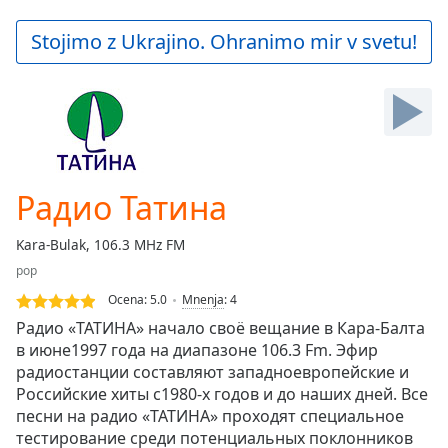
loading.
Play
Stojimo z Ukrajino. Ohranimo mir v svetu!
Video
Play
Skip
Backward
Skip
Forward
Mute
Current
Радио Татина
Time
0:00
/
Kara-Bulak, 106.3 MHz FM
Duration
-:-
pop
Loaded
:
0.00%
Ocena:
5.0
Mnenja
:
4
Stream
Радио «ТАТИНА» начало своё вещание в Кара-Балта
Type
LIVE
в июне1997 года на диапазоне 106.3 Fm. Эфир
радиостанции составляют западноевропейские и
Seek to
live,
Российские хиты с1980-х годов и до наших дней. Все
currently
песни на радио «ТАТИНА» проходят специальное
behind
live
LIVE
тестирование среди потенциальных поклонников