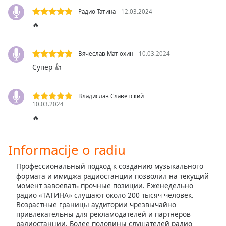
opens
subtitles
Радио Татина
12.03.2024
settings
🔥
dialog
subtitles
Вячеслав Матюхин
10.03.2024
off
,
selected
Супер 👍
Audio
Track
Владислав Славетский
10.03.2024
Picture-
🔥
in-
Picture
Fullscreen
Informacije o radiu
This
is
Профессиональный подход к созданию музыкального
a
формата и имиджа радиостанции позволил на текущий
modal
момент завоевать прочные позиции. Еженедельно
радио «ТАТИНА» слушают около 200 тысяч человек.
window.
Возрастные границы аудитории чрезвычайно
привлекательны для рекламодателей и партнеров
Beginning
радиостанции. Более половины слушателей радио