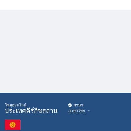
Family
Reset
Done
Close
Modal
Dialog
End
of
dialog
window.
วิทยุออนไลน์
ภาษา:
ประเทศคีร์กีซสถาน
ภาษาไทย