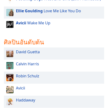
dialog
window.
Ellie Goulding
Love Me Like You Do
Escape
will
Avicii
Wake Me Up
cancel
and
close
the
ศิลปินอันดับต้น
window.
David Guetta
Text
Color
Calvin Harris
Opacity
Robin Schulz
Avicii
Text
Background
Color
Haddaway