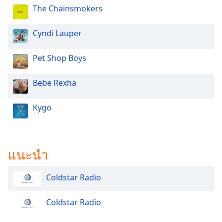
The Chainsmokers
Opacity
Cyndi Lauper
Caption
Area
Pet Shop Boys
Background
Color
Bebe Rexha
Opacity
Kygo
Font
Size
แนะนำ
Text
Coldstar Radio
Edge
Style
Coldstar Radio
Font