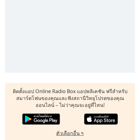
Time
-
-:-
1x
Playback
Rate
Chapters
Chapters
Descriptions
descriptions
off
,
ติดตั้งแอป Online Radio Box แอปพลิเคชัน ฟรีสำหรับ
selected
สมาร์ตโฟนของคุณและฟังสถานีวิทยุโปรดของคุณ
ออนไลน์ – ไม่ว่าคุณจะอยู่ที่ไหน!
Subtitles
subtitles
settings
,
ตัวเลือกอื่น ๆ
opens