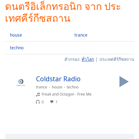
ดนตรีอิเล็กทรอนิก จาก ประ
Play
Video
เทศคีร์กีซสถาน
Play
Skip
Backward
house
trance
Skip
Forward
Mute
techno
Current
ตัวกรอง:
ทั่วโลก
ประเทศคีร์กีซสถาน
Time
0:00
/
Duration
-:-
Coldstar Radio
Loaded
:
0.00%
trance
house
techno
Stream
Freak and Octagon - Free Me
Type
LIVE
0
1
Seek to
live,
currently
behind
live
LIVE
Remaining