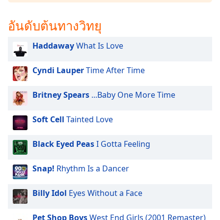
subtitles
settings
อันดับต้นทางวิทยุ
dialog
subtitles
off
,
Haddaway
What Is Love
selected
Cyndi Lauper
Time After Time
Audio
Track
Britney Spears
...Baby One More Time
Picture-
in-
Picture
Soft Cell
Tainted Love
Fullscreen
This
Black Eyed Peas
I Gotta Feeling
is
a
Snap!
Rhythm Is a Dancer
modal
window.
Billy Idol
Eyes Without a Face
Beginning
of
Pet Shop Boys
West End Girls (2001 Remaster)