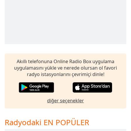
Remaining
Time
-
-:-
1x
Playback
Rate
Chapters
Chapters
Akıllı telefonuna Online Radio Box uygulama
uygulamasını yükle ve nerede olursan ol favori
Descriptions
radyo istasyonlarını çevrimiçi dinle!
descriptions
off
,
selected
diğer seçenekler
Subtitles
subtitles
Radyodaki EN POPÜLER
settings
,