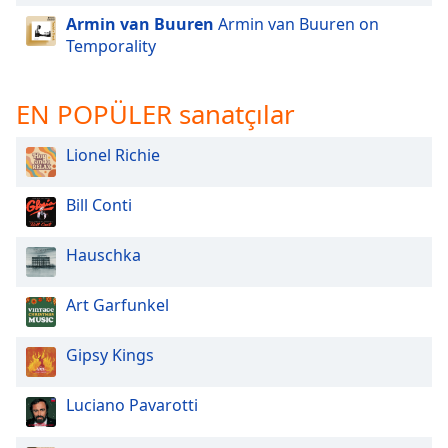
of
Armin van Buuren
Armin van Buuren on
dialog
Temporality
window.
Escape
will
EN POPÜLER sanatçılar
cancel
and
Lionel Richie
close
the
Bill Conti
window.
Text
Hauschka
Color
Art Garfunkel
Opacity
Gipsy Kings
Text
Luciano Pavarotti
Background
Color