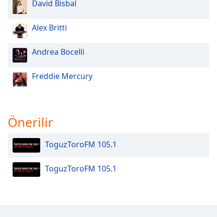
David Bisbal
Opacity
Alex Britti
Caption
Andrea Bocelli
Area
Background
Freddie Mercury
Color
Opacity
Önerilir
Font
ToguzToroFM 105.1
Size
ToguzToroFM 105.1
Text
Edge
Style