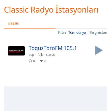
loading.
Classic Radyo İstasyonları
Play
Video
Play
classic
Skip
Backward
Filtre:
Tüm dünya
Kırgızistan
Skip
Forward
Mute
ToguzToroFM 105.1
Current
Time
0:00
pop
folk
classic
/
0
0
Duration
-:-
Loaded
:
0.00%
Stream
Type
LIVE
Seek to
live,
currently
behind
live
LIVE