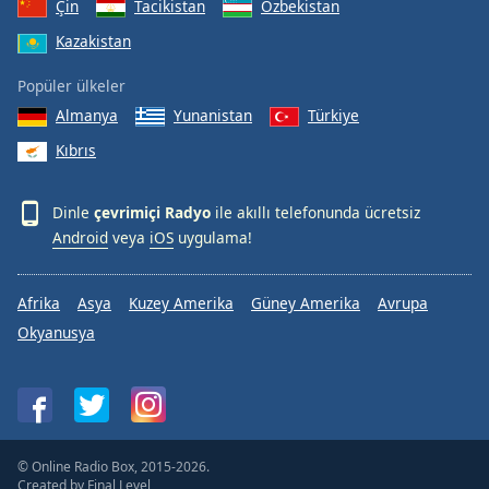
Çin
Tacikistan
Özbekistan
Kazakistan
Popüler ülkeler
Almanya
Yunanistan
Türkiye
Kıbrıs
Dinle
çevrimiçi Radyo
ile akıllı telefonunda ücretsiz
Android
veya
iOS
uygulama!
Afrika
Asya
Kuzey Amerika
Güney Amerika
Avrupa
Okyanusya
© Online Radio Box, 2015-2026.
Created by
Final Level