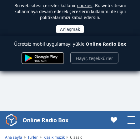
Bu web sitesi çerezler kullanır
cookies
. Bu web sitesini
kullanmaya devam ederek çerezlerin kullanımı ile ilgili
politikalarımızı kabul edersin.
Ücretsiz mobil uygulamayı yükle
Online Radio Box
Hayır, teşekkürler
Online Radio Box
Video
Player
is
Ana sayfa
Türler
Klasik müzik
Classic