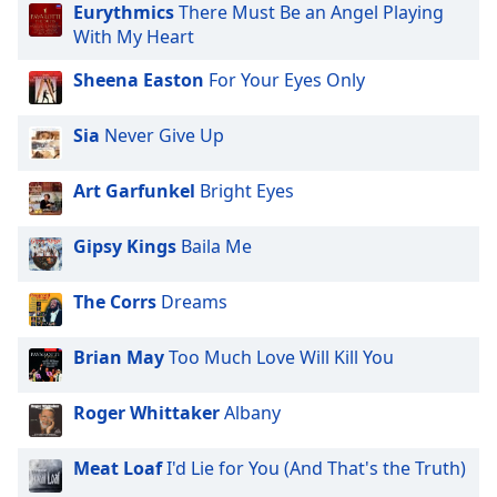
opens
Eurythmics
There Must Be an Angel Playing
subtitles
With My Heart
settings
dialog
Sheena Easton
For Your Eyes Only
subtitles
off
,
Sia
Never Give Up
selected
Art Garfunkel
Bright Eyes
Audio
Track
Gipsy Kings
Baila Me
Picture-
in-
Picture
The Corrs
Dreams
Fullscreen
This
is
Brian May
Too Much Love Will Kill You
a
modal
Roger Whittaker
Albany
window.
Meat Loaf
I'd Lie for You (And That's the Truth)
Beginning