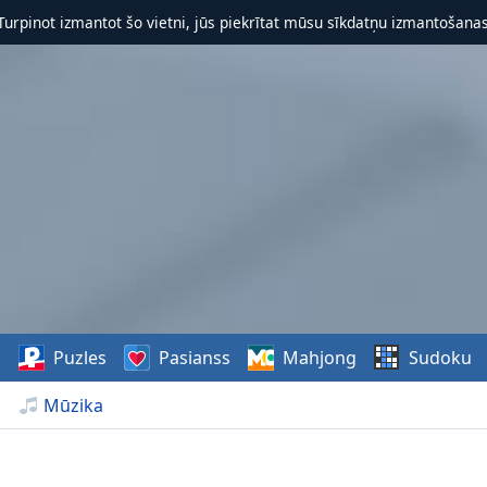
 Turpinot izmantot šo vietni, jūs piekrītat mūsu sīkdatņu izmantošanas 
s
Puzles
Pasianss
Mahjong
Sudoku
Mūzika