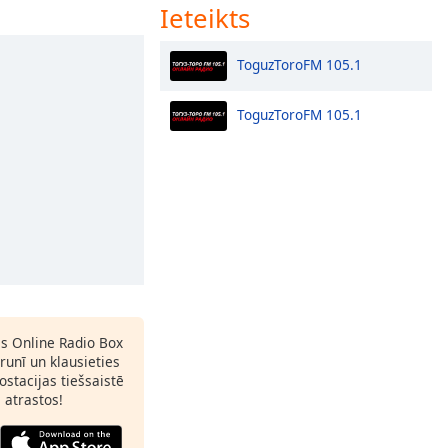
Ieteikts
ToguzToroFM 105.1
ToguzToroFM 105.1
as Online Radio Box
lrunī un klausieties
ostacijas tiešsaistē
s atrastos!