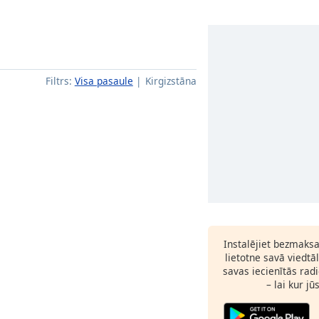
Filtrs:
Visa pasaule
Kirgizstāna
Instalējiet bezmaks
lietotne savā viedtā
savas iecienītās radi
– lai kur jū