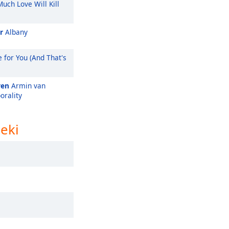
uch Love Will Kill
r
Albany
e for You (And That's
ren
Armin van
orality
eki