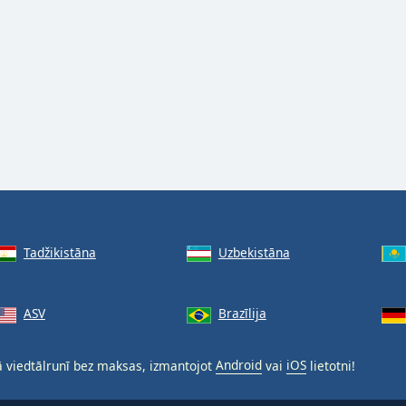
Tadžikistāna
Uzbekistāna
ASV
Brazīlija
 viedtālrunī bez maksas, izmantojot
Android
vai
iOS
lietotni!