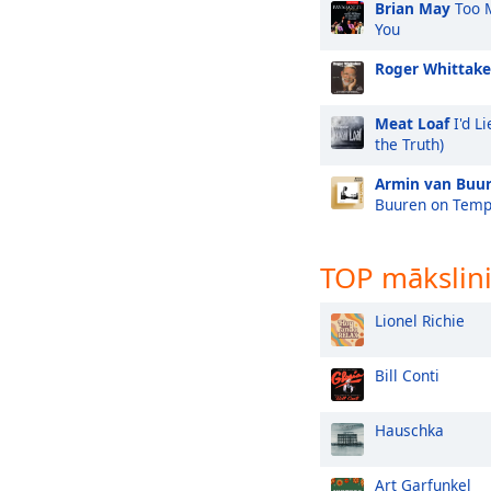
Brian May
Too M
You
Roger Whittake
Meat Loaf
I'd Li
the Truth)
Armin van Buu
Buuren on Temp
TOP mākslini
Lionel Richie
Bill Conti
Hauschka
Art Garfunkel