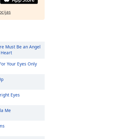
pcijas
re Must Be an Angel
 Heart
or Your Eyes Only
Up
right Eyes
la Me
ms