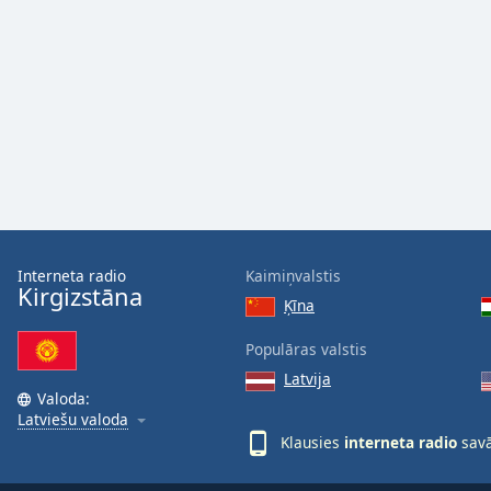
Color
Opacity
Font
Size
Text
Edge
Style
Interneta radio
Kaimiņvalstis
Kirgizstāna
Ķīna
Font
Populāras valstis
Family
Latvija
Valoda:
Latviešu valoda
Reset
Klausies
interneta radio
savā
Done
Close
Modal