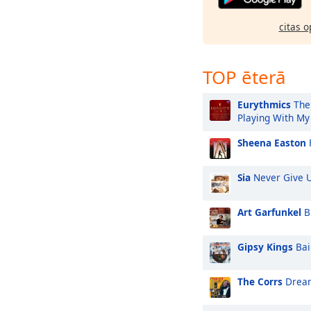
citas o
TOP ēterā
Eurythmics
The
Playing With My
Sheena Easton
F
Sia
Never Give 
Art Garfunkel
B
Gipsy Kings
Bai
The Corrs
Drea