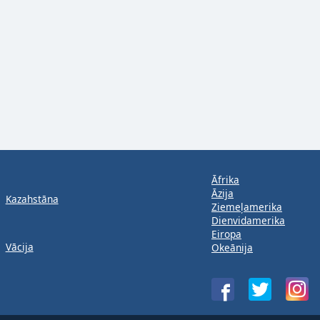
Āfrika
Āzija
Kazahstāna
Ziemeļamerika
Dienvidamerika
Eiropa
Vācija
Okeānija