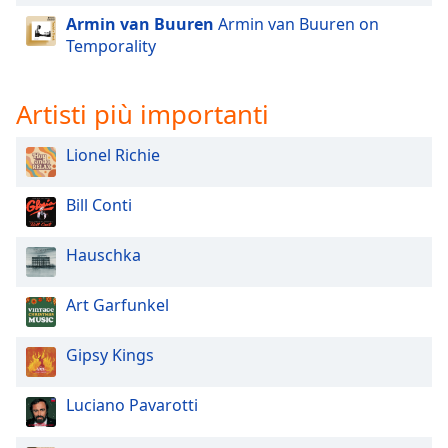
of
Armin van Buuren
Armin van Buuren on
dialog
Temporality
window.
Escape
will
Artisti più importanti
cancel
and
Lionel Richie
close
the
Bill Conti
window.
Text
Hauschka
Color
Art Garfunkel
Opacity
Gipsy Kings
Text
Luciano Pavarotti
Background
Color