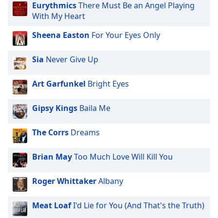
opens
Eurythmics
There Must Be an Angel Playing
subtitles
With My Heart
settings
dialog
Sheena Easton
For Your Eyes Only
subtitles
off
,
Sia
Never Give Up
selected
Art Garfunkel
Bright Eyes
Audio
Track
Gipsy Kings
Baila Me
Picture-
in-
Picture
The Corrs
Dreams
Fullscreen
This
is
Brian May
Too Much Love Will Kill You
a
modal
Roger Whittaker
Albany
window.
Meat Loaf
I'd Lie for You (And That's the Truth)
Beginning