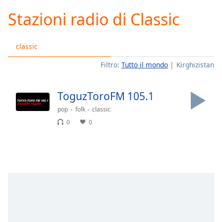
loading.
Stazioni radio di Classic
Play
Video
Play
classic
Skip
Backward
Filtro:
Tutto il mondo
Kirghizistan
Skip
Forward
Mute
ToguzToroFM 105.1
Current
Time
0:00
pop
folk
classic
/
0
0
Duration
-:-
Loaded
:
0.00%
Stream
Type
LIVE
Seek to
live,
currently
behind
live
LIVE