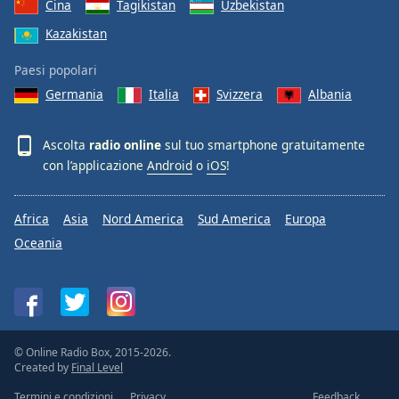
Cina
Tagikistan
Uzbekistan
Kazakistan
Paesi popolari
Germania
Italia
Svizzera
Albania
Ascolta
radio online
sul tuo smartphone gratuitamente
con l’applicazione
Android
o
iOS
!
Africa
Asia
Nord America
Sud America
Europa
Oceania
© Online Radio Box, 2015-2026.
Created by
Final Level
Termini e condizioni
Privacy
Feedback