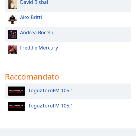
David Bisbal
Opacity
Alex Britti
Caption
Andrea Bocelli
Area
Background
Freddie Mercury
Color
Opacity
Raccomandato
Font
ToguzToroFM 105.1
Size
ToguzToroFM 105.1
Text
Edge
Style