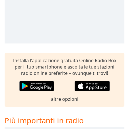
Remaining
Time
-
-:-
1x
Playback
Rate
Chapters
Chapters
Installa l'applicazione gratuita Online Radio Box
per il tuo smartphone e ascolta le tue stazioni
Descriptions
radio online preferite – ovunque ti trovi!
descriptions
off
,
selected
altre opzioni
Subtitles
subtitles
Più importanti in radio
settings
,