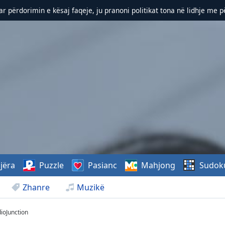
r përdorimin e kësaj faqeje, ju pranoni politikat tona në lidhje me 
jëra
Puzzle
Pasianc
Mahjong
Sudok
Zhanre
Muzikë
ioJunction