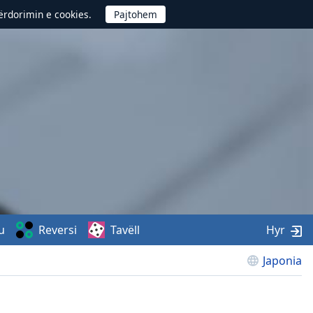
përdorimin e cookies.
u
Reversi
Tavëll
Hyr
Japonia