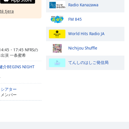
Radio Kanazawa
të tjera
FM 845
World Hits Radio JA
Nichijou Shuffle
14:45・17:45 NFRSの
出演 一条蜜希
てんしのはしご発信局
BEGINS NIGHT
介
スシアター
きメンバー