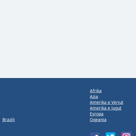
Afrika
Azia
Amerika e Veriut
Amerika e Jugut
Evropa
Brazili
Oqeania