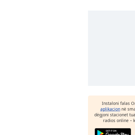
Instaloni falas 
aplikacion
në smar
dëgjoni stacionet tu
radios online – 