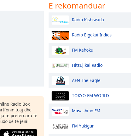
E rekomanduar
Radio Kishiwada
Radio Eigekai Indies
FM Kahoku
Hitsujikai Radio
AFN The Eagle
TOKYO FM WORLD
Online Radio Box
tfonin tuaj dhe
Musashino FM
aja të preferuara të
kudo që të jeni!
FM Yukiguni