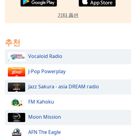
Family
기타 옵션
Reset
Done
Close
추천
Modal
Dialog
End
Vocaloid Radio
of
dialog
J-Pop Powerplay
window.
Jazz Sakura - asia DREAM radio
FM Kahoku
Moon Mission
AFN The Eagle