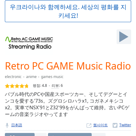
Play
우크라이나와 함께하세요. 세상의 평화를 지
Video
키세요!
Play
Skip
Backward
Skip
Forward
Mute
Current
Time
0:00
Retro PC GAME Music Radio
/
Duration
-:-
electronic
anime
games music
Loaded
:
0.00%
평점:
4.8
리뷰
:
6
Stream
バブル時代のPCや国産スポーツカー、そしてデグーとイ
Type
LIVE
ンコを愛する'73s。ズグロシロハラx1, コガネメキシコ
Seek to
x2。実車でNSX'91とZ32'99をがんばって維持。古いPCゲ
live,
ームの音楽ラジオやってます
currently
behind
live
LIVE
日本語
웹사이트
Remaining