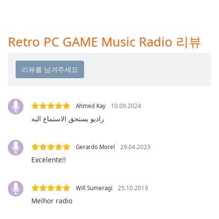
subtitles
settings
dialog
subtitles
Retro PC GAME Music Radio 리뷰
off
,
selected
Audio
Track
Picture-
Ahmed Kay
10.09.2024
in-
Picture
راديو يستحق الاستماع اليه
Fullscreen
This
is
Gerardo Morel
29.04.2023
a
Excelente!!
modal
window.
Will Sumeragi
25.10.2019
Melhor radio
Beginning
of