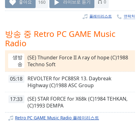
Time
-
좋아요
160
라이브로 듣기
0
-:-
플레이리스트
연락처
1x
Playback
방송 중 Retro PC GAME Music
Rate
Radio
Chapters
생방
(SE) Thunder Force II A ray of hope (C)1988
Chapters
송
Techno Soft
Descriptions
REVOLTER for PC88SR 13. Daybreak
05:18
descriptions
Highway (C)1988 ASC Group
off
,
selected
(SE) STAR FORCE for X68k (C)1984 TEHKAN,
17:33
(C)1993 DEMPA
Subtitles
Retro PC GAME Music Radio 플레이리스트
subtitles
settings
,
opens