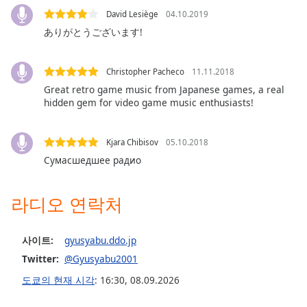
dialog
David Lesiège
04.10.2019
window.
ありがとうございます!
Escape
will
cancel
Christopher Pacheco
11.11.2018
and
Great retro game music from Japanese games, a real
close
hidden gem for video game music enthusiasts!
the
window.
Kjara Chibisov
05.10.2018
Text
Сумасшедшее радио
Color
라디오 연락처
Opacity
사이트:
gyusyabu.ddo.jp
Text
Twitter:
@Gyusyabu2001
Background
도쿄의 현재 시각
:
16:30
,
08.09.2026
Color