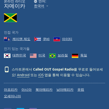
온라인 라디오
언어:
자메이카
Family
한국어
Reset
Done
Close
인접 국가
Modal
Dialog
케이맨 제도
쿠바
아이티
End
of
인기 있는 국가들
dialog
대한민국
미국
브라질
독일
window.
스마트폰에서
Called OUT Gospel Radio
를 무료로 들어보세
요!
Android
또는
iOS
앱을 통해 이용할 수 있습니다.
아프리카
아시아
북아메리카
남아메리카
유럽
오세아니아