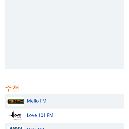
subtitles
settings
dialog
subtitles
off
,
selected
Audio
Track
Picture-
in-
Picture
Fullscreen
This
추천
is
a
modal
Mello FM
window.
Love 101 FM
Beginning
of