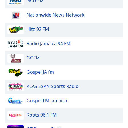
NCU FM
dialog
window.
Nationwide News Network
Escape
will
cancel
Hitz 92 FM
and
close
Radio Jamaica 94 FM
the
window.
GGFM
Text
Gospel JA fm
Color
KLAS ESPN Sports Radio
Opacity
Gospel FM Jamaica
Text
Background
Roots 96.1 FM
Color