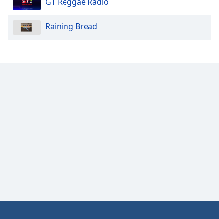
GT Reggae Radio
Opacity
Raining Bread
Caption
Area
Background
Color
Opacity
Font
Size
Text
Edge
Style
Font