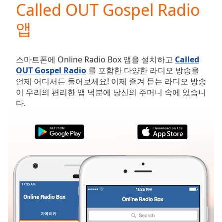
Called OUT Gospel Radio
Play
Video
앱
Play
Skip
Backward
Skip
스마트폰에 Online Radio Box 앱을 설치하고
Called
Forward
OUT Gospel Radio
를 포함한 다양한 라디오 방송을
Mute
언제 어디서든 들어보세요! 이제 즐겨 듣는 라디오 방송
Current
이 우리의 편리한 앱 덕분에 당신의 주머니 속에 있습니
Time
0:00
다.
/
Duration
-:-
Loaded
:
0.00%
Stream
Type
LIVE
Seek to
live,
currently
behind
live
LIVE
Remaining
자메이카
즐겨찾기