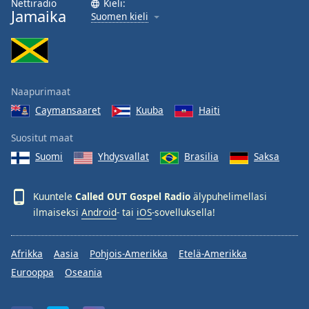
Nettiradio
Kieli:
Jamaika
Family
Suomen kieli
Reset
Done
Close
Naapurimaat
Modal
Dialog
Caymansaaret
Kuuba
Haiti
End
of
Suositut maat
dialog
Suomi
Yhdysvallat
Brasilia
Saksa
window.
Kuuntele
Called OUT Gospel Radio
älypuhelimellasi
ilmaiseksi
Android
- tai
iOS
-sovelluksella!
Afrikka
Aasia
Pohjois-Amerikka
Etelä-Amerikka
Eurooppa
Oseania