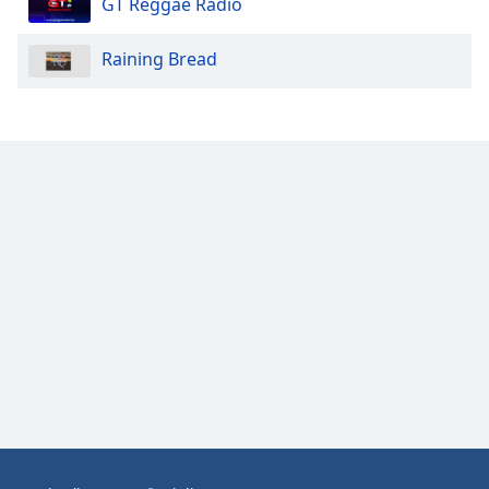
GT Reggae Radio
Opacity
Raining Bread
Caption
Area
Background
Color
Opacity
Font
Size
Text
Edge
Style
Font