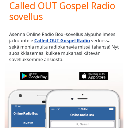
Called OUT Gospel Radio
Play
Video
sovellus
Play
Skip
Backward
Skip
Asenna Online Radio Box -sovellus älypuhelimeesi
Forward
ja kuuntele
Called OUT Gospel Radio
verkossa
Mute
sekä monia muita radiokanavia missä tahansa! Nyt
Current
suosikkiasemasi kulkee mukanasi kätevän
Time
0:00
sovelluksemme ansiosta.
/
Duration
-:-
Loaded
:
0.00%
Stream
Type
LIVE
Seek to
live,
currently
behind
live
LIVE
Remaining
JAMAIKA
SUOSIKIT