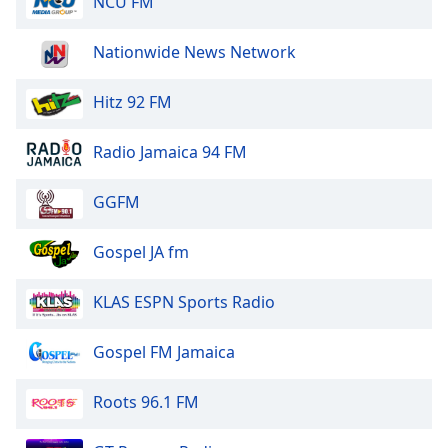
NCU FM
dialog
window.
Nationwide News Network
Escape
will
cancel
Hitz 92 FM
and
close
Radio Jamaica 94 FM
the
window.
GGFM
Text
Gospel JA fm
Color
KLAS ESPN Sports Radio
Opacity
Gospel FM Jamaica
Text
Background
Roots 96.1 FM
Color