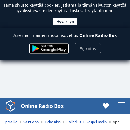
Tämä sivusto käyttää
cookies
. Jatkamalla tämän sivuston käyttöä
hyväksyt evästeiden käyttöä koskevat käytäntömme.
Asenna ilmainen mobiilisovellus
Online Radio Box
Ei, kiitos
Online Radio Box
Video
Player
is
Jamaika
Saint Ann
Ocho Rios
Called OUT Gospel Radio
App
loading.