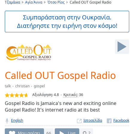
is
Τζαμάικα
Αγία Άννα
Ότσο Ρίος
Called OUT Gospel Radio
loading.
Play
Συμπαράσταση στην Ουκρανία.
Video
Διατήρηστε την ειρήνη στον κόσμο!
Play
Skip
Backward
Skip
Forward
Mute
Current
Time
0:00
Called OUT Gospel Radio
/
Duration
-:-
talk
christian
gospel
Loaded
:
0.00%
Αξιολόγηση:
4.8
Κριτικές
:
36
Stream
Gospel Radio is Jamaica's new and exciting online
Type
LIVE
Gospel Radio! It's internet radio at its best
Seek to
live,
English
Ιστοσελίδα
currently
behind
Μου αρέσει
66
Live
2
live
LIVE