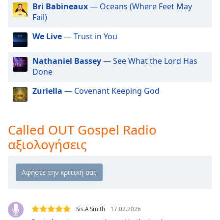
Beginning
Bri Babineaux
— Oceans (Where Feet May
of
Fail)
dialog
window.
We Live
— Trust in You
Escape
will
Nathaniel Bassey
— See What the Lord Has
cancel
Done
and
close
Zuriella
— Covenant Keeping God
the
window.
Called OUT Gospel Radio
Text
αξιολογήσεις
Color
Opacity
Text
Background
Sis.A Smith
17.02.2026