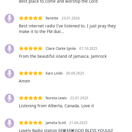
Color
Best place to come and worship the Lord
Opacity
Renette
23.01.2026
Best internet radio I've listened to. I just pray they
make it to the FM dial...
Caption
Area
Background
Claire Clarke Ignite
07.10.2025
Color
From the beautiful island of Jamaica. Jamrock
Opacity
Karo Lindo
30.09.2025
Amen
Font
Size
Noreta Lewis
22.07.2025
Listening from Alberta, Canada. Love it
Text
Edge
Jamelia Scott
21.04.2025
Style
Lovely Radio station 🙌🏾🙌🏾GOD BLESS YOUUU!