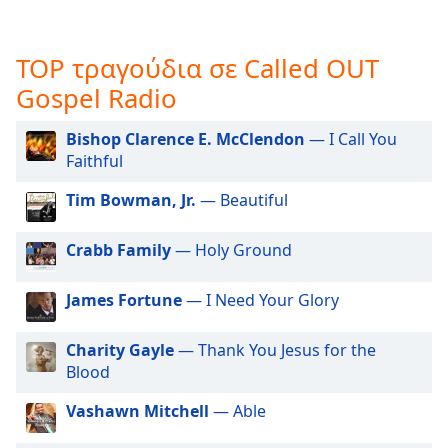
opens
subtitles
settings
TOP τραγούδια σε Called OUT
dialog
Gospel Radio
subtitles
off
,
Bishop Clarence E. McClendon
— I Call You
selected
Faithful
Audio
Tim Bowman, Jr.
— Beautiful
Track
Picture-
Crabb Family
— Holy Ground
in-
Picture
Fullscreen
James Fortune
— I Need Your Glory
This
is
Charity Gayle
— Thank You Jesus for the
a
Blood
modal
window.
Vashawn Mitchell
— Able