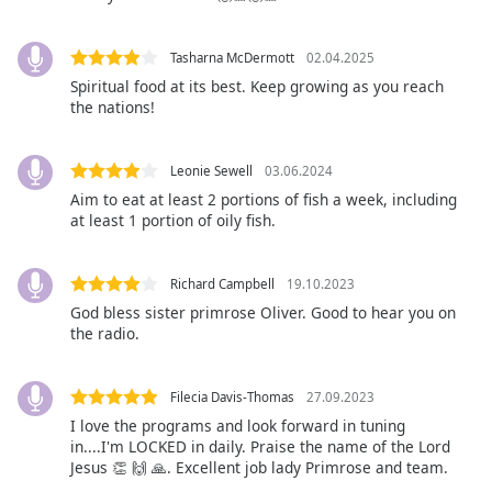
Font
Tasharna McDermott
02.04.2025
Family
Spiritual food at its best. Keep growing as you reach
the nations!
Reset
Done
Leonie Sewell
03.06.2024
Close
Modal
Aim to eat at least 2 portions of fish a week, including
Dialog
at least 1 portion of oily fish.
End
of
dialog
Richard Campbell
19.10.2023
window.
God bless sister primrose Oliver. Good to hear you on
the radio.
Filecia Davis-Thomas
27.09.2023
I love the programs and look forward in tuning
in....I'm LOCKED in daily. Praise the name of the Lord
Jesus 👏 🙌 🙏. Excellent job lady Primrose and team.