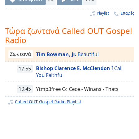
Remaining
Time
-
Playlist
Επαφές
-:-
Τώρα ζωντανά Called OUT Gospel
1x
Radio
Playback
Rate
Ζωντανά
Tim Bowman, Jr.
Beautiful
Chapters
Bishop Clarence E. McClendon
I Call
17:55
Chapters
You Faithful
Descriptions
10:45
Ytmp3free Cc Cece - Winans - Thats
descriptions
off
,
Called OUT Gospel Radio Playlist
selected
Subtitles
subtitles
settings
,