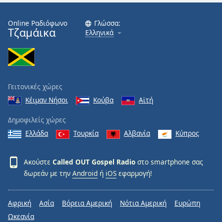
Online Ραδιόφωνο
Γλώσσα:
Τζαμάικα
Ελληνικά
Γειτονικές χώρες
Κέιμαν Νήσοι
Κούβα
Αϊτή
Δημοφιλείς χώρες
Ελλάδα
Τουρκία
Αλβανία
Κύπρος
Ακούστε
Called OUT Gospel Radio
στο smartphone σας
δωρεάν με την
Android
ή
iOS
εφαρμογή!
Αφρική
Ασία
Βόρεια Αμερική
Νότια Αμερική
Ευρώπη
Ωκεανία