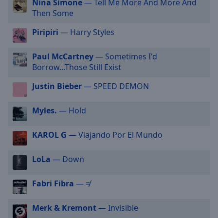
Nina Simone
— Tell Me More And More And
selected
Then Some
Audio
Piripiri
— Harry Styles
Track
Picture-
Paul McCartney
— Sometimes I'd
in-
Borrow...Those Still Exist
Picture
Fullscreen
Justin Bieber
— SPEED DEMON
This
is
Myles.
— Hold
a
modal
window.
KAROL G
— Viajando Por El Mundo
Beginning
LoLa
— Down
of
dialog
Fabri Fibra
— ≠
window.
Escape
Merk & Kremont
— Invisible
will