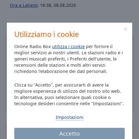
Area
Ora a Latiano
:
18:38
,
08.08.2026
Background
Color
Utilizziamo i cookie
Opacity
Online Radio Box
utilizza i cookie
per fornire il
Font
miglior servizio ai nostri utenti. Le stazioni radio e i
generi musicali preferiti, i Preferiti dell'utente, le
Size
recensioni delle stazioni e molti altri servizi
richiedono l'elaborazione dei dati personali.
Text
Edge
Clicca su "Accetto", per assicurarti di avere la
Style
migliore esperienza di utilizzo del nostro sito web.
In alternativa, puoi selezionare quali cookie o
tecnologie desideri consentire nelle "Impostazioni".
Font
Family
Impostazioni
Installa
l'applicazione
gratuita Online Radio Box
Accetto
Reset
per il tuo smartphone e ascolta le tue stazioni