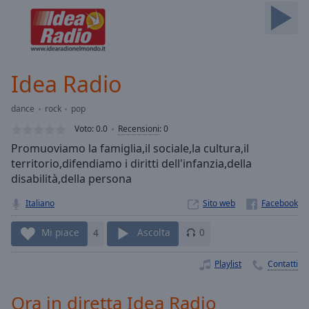
Skip
Forward
Mute
Current
Time
0:00
Idea Radio
/
Duration
-:-
dance
rock
pop
Loaded
:
0.00%
Voto:
0.0
Recensioni
:
0
Stream
Promuoviamo la famiglia,il sociale,la cultura,il
Type
LIVE
territorio,difendiamo i diritti dell'infanzia,della
Seek to
disabilità,della persona
live,
currently
Italiano
Sito web
behind
live
LIVE
Remaining
Mi piace
4
Ascolta
0
Time
-
-:-
Playlist
Contatti
1x
Ora in diretta Idea Radio