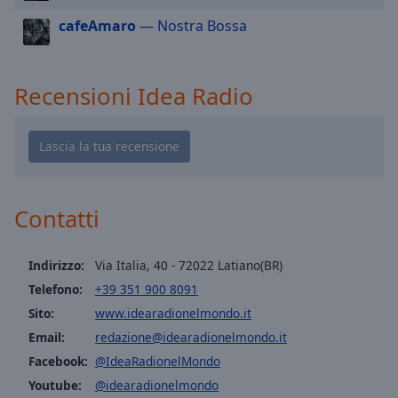
cancel
and
cafeAmaro
— Nostra Bossa
close
the
window.
Recensioni Idea Radio
Text
Color
Opacity
Contatti
Text
Background
Indirizzo:
Via Italia, 40 - 72022 Latiano(BR)
Color
Telefono:
+39 351 900 8091
Sito:
www.idearadionelmondo.it
Opacity
Email:
redazione@idearadionelmondo.it
Facebook:
@IdeaRadionelMondo
Youtube:
@idearadionelmondo
Caption