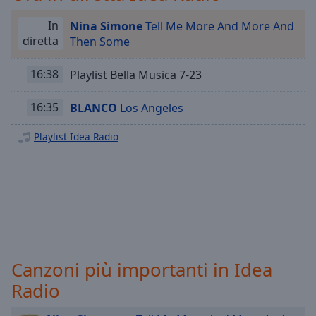
Playback
Rate
In
Nina Simone
Tell Me More And More And
Chapters
diretta
Then Some
Chapters
16:38
Playlist Bella Musica 7-23
Descriptions
16:35
BLANCO
Los Angeles
descriptions
off
,
Playlist Idea Radio
selected
Subtitles
subtitles
settings
,
opens
subtitles
Canzoni più importanti in Idea
settings
dialog
Radio
subtitles
off
,