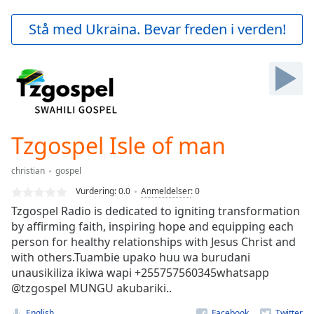
loading.
Play
Stå med Ukraina. Bevar freden i verden!
Video
Play
Skip
Backward
Skip
Forward
Mute
Current
Tzgospel Isle of man
Time
0:00
/
christian
gospel
Duration
-:-
Vurdering:
0.0
Anmeldelser
:
0
Loaded
:
Tzgospel Radio is dedicated to igniting transformation
0.00%
by affirming faith, inspiring hope and equipping each
Stream
person for healthy relationships with Jesus Christ and
Type
LIVE
with others.Tuambie upako huu wa burudani
Seek to
live,
unausikiliza ikiwa wapi +255757560345whatsapp
currently
@tzgospel MUNGU akubariki..
behind
live
LIVE
English