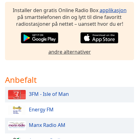
of
dialog
Installer den gratis Online Radio Box
applikasjon
window.
på smarttelefonen din og lytt til dine favoritt
Escape
radiostasjoner på nettet – uansett hvor du er!
will
cancel
and
close
andre alternativer
the
window.
Anbefalt
Text
Color
3FM - Isle of Man
Opacity
Energy FM
Text
Manx Radio AM
Background
Color