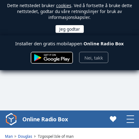
Dette nettstedet bruker
cookies
. Ved å fortsette å bruke dette
nettstedet, godtar du våre retningslinjer for bruk av
informasjonskapsler.
Installer den gratis mobilappen
Online Radio Box
Nei, takk
Online Radio Box
Video
Player
is
Man
Douglas
Tzgospel Isle of man