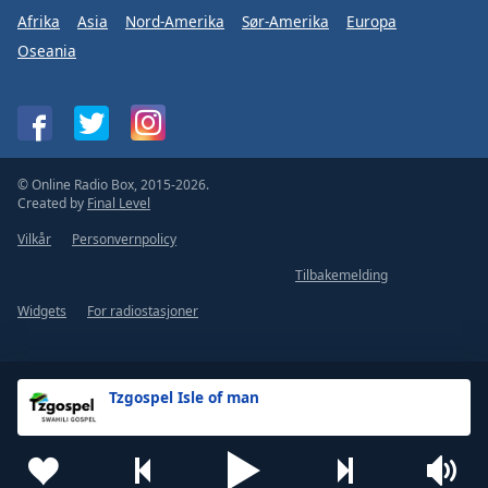
Afrika
Asia
Nord-Amerika
Sør-Amerika
Europa
Oseania
© Online Radio Box, 2015-2026.
Created by
Final Level
Vilkår
Personvernpolicy
Tilbakemelding
Widgets
For radiostasjoner
Tzgospel Isle of man