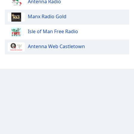
Antenna Radio
Opacity
Manx Radio Gold
Caption
Isle of Man Free Radio
Area
Background
Antenna Web Castletown
Color
Opacity
Font
Size
Text
Edge
Style