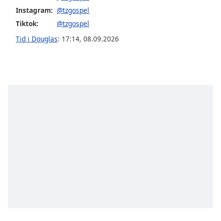
opens
Instagram:
@tzgospel
subtitles
settings
Tiktok:
@tzgospel
dialog
Tid i Douglas
:
17:14
,
08.09.2026
subtitles
off
,
selected
Audio
Track
Picture-
in-
Picture
Fullscreen
This
is
a
modal
window.
Beginning