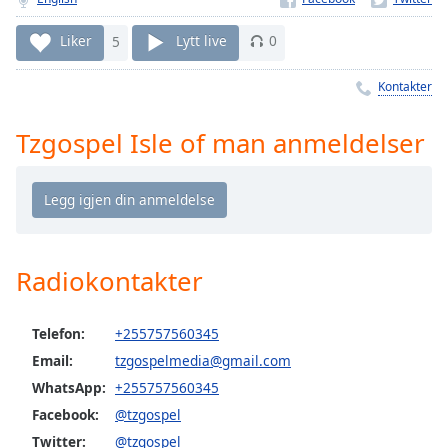
Remaining
Time
-
Liker
5
Lytt live
0
-:-
Kontakter
1x
Playback
Rate
Tzgospel Isle of man anmeldelser
Chapters
Chapters
Descriptions
Radiokontakter
descriptions
off
,
selected
Telefon:
+255757560345
Email:
tzgospelmedia@gmail.com
Subtitles
WhatsApp:
+255757560345
subtitles
Facebook:
@tzgospel
settings
,
Twitter:
@tzgospel