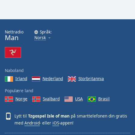
Font
Family
Reset
Nettradio
Språk:
Man
Norsk
Done
Close
Modal
Dialog
End
of
Naboland
dialog
Irland
Nederland
Storbritannia
window.
Populære land
Norge
Svalbard
USA
Brasil
Lytt til
Tzgospel Isle of man
på smarttelefonen din gratis
med
Android
- eller
iOS
-appen!