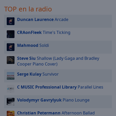
selected
TOP en la radio
Audio
Duncan Laurence
Arcade
Track
Picture-
CRAonFleek
Time's Ticking
in-
Picture
Fullscreen
Mahmood
Soldi
This
is
Steve Siu
Shallow (Lady Gaga and Bradley
a
Cooper Piano Cover)
modal
window.
Serge Kulay
Survivor
Beginning
C MUSIC Professional Library
Parallel Lines
of
dialog
window.
Volodymyr Gavrylyuk
Piano Lounge
Escape
will
Christian Petermann
Afternoon Ballad