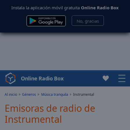
Instala la aplicación móvil gratuita
Online Radio Box
No, gracias
Online Radio Box
Video
Player
is
Al inicio
Géneros
Música tranquila
Instrumental
loading.
Emisoras de radio de
Play
Video
Instrumental
Play
Skip
Backward