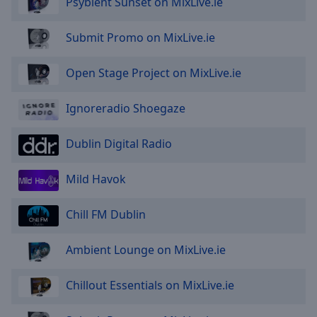
Psybient Sunset on MixLive.ie
Done
Close
Modal
Submit Promo on MixLive.ie
Dialog
End
Open Stage Project on MixLive.ie
of
dialog
window.
Ignoreradio Shoegaze
Dublin Digital Radio
Mild Havok
Chill FM Dublin
Ambient Lounge on MixLive.ie
Chillout Essentials on MixLive.ie