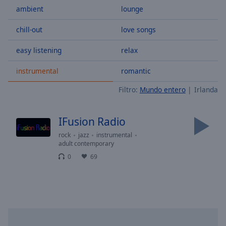
ambient
lounge
Skip
Forward
Mute
chill-out
love songs
Current
Time
0:00
easy listening
relax
/
instrumental
romantic
Duration
-:-
Loaded
:
Filtro:
Mundo entero
Irlanda
0.00%
Stream
Type
LIVE
IFusion Radio
Seek to
rock
jazz
instrumental
live,
adult contemporary
currently
behind
0
69
live
LIVE
Remaining
Time
-
-:-
1x