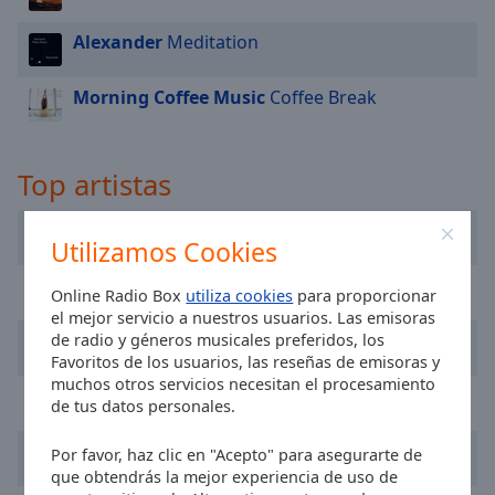
cancel
and
Alexander
Meditation
close
the
Morning Coffee Music
Coffee Break
window.
Text
Color
Top artistas
Serhat
Opacity
Utilizamos Cookies
CRAonFleek
Online Radio Box
utiliza cookies
para proporcionar
Text
el mejor servicio a nuestros usuarios. Las emisoras
Background
Chill Out
de radio y géneros musicales preferidos, los
Color
Favoritos de los usuarios, las reseñas de emisoras y
muchos otros servicios necesitan el procesamiento
T.S.O.
de tus datos personales.
Opacity
Steve Siu
Por favor, haz clic en "Acepto" para asegurarte de
que obtendrás la mejor experiencia de uso de
Caption