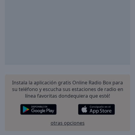
Playback
Rate
Chapters
Chapters
Descriptions
descriptions
off
,
selected
Subtitles
Instala la aplicación gratis Online Radio Box para
subtitles
su teléfono y escucha sus estaciones de radio en
settings
,
línea favoritas dondequiera que esté!
opens
subtitles
settings
dialog
otras opciones
subtitles
off
,