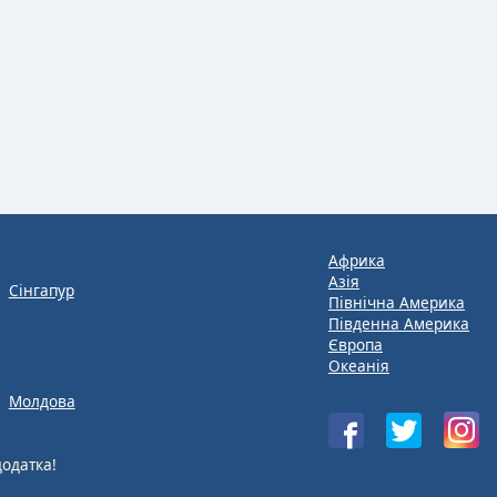
Африка
Азія
Сінгапур
Північна Америка
Південна Америка
Європа
Океанія
Молдова
одатка!