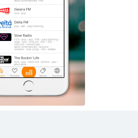
adult contemporary
hits
iSwara FM
rock
pop
Delta FM
pop
talk
easy listening
Slow Radio
r'n'b
pop
jazz
folk
easy listening
relax
soul
chill-out
90s
00s
soft rock
smooth jazz
adult contemporary
acoustic
romantic
love songs
hits
balada
The Rockin' Life
rock
pop
hard rock
techno
jazz
alternative
Trax FM
pop
top40
adult contemporary
FeMale Radio
adult contemporary
Radio Elshinta
news
talk
information