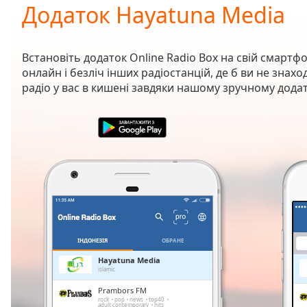
Current
Додаток Hayatuna Media
Time
0:00
/
Duration
-:-
Встановіть додаток Online Radio Box на свій смартфо
Loaded
:
онлайн і безліч інших радіостанцій, де б ви не зна
0.00%
радіо у вас в кишені завдяки нашому зручному додат
0:00
Stream
Type
LIVE
Seek to
live,
currently
behind
live
LIVE
Remaining
Time
-
-:-
ІНДОНЕЗІЯ
ОБРАНЕ
1x
Hayatuna Media
islamic
Playback
Rate
Prambors FM
rock
pop
news
top40
adult contemporary
hits