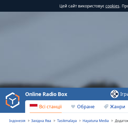
Цей сайт використовує
cookies
. Пр
Video
Player
is
loading.
Play
Video
Online Radio Box
Ігр
Play
Skip
Всі станціі
Обране
Жанри
Backward
Skip
Forward
Індонезія
Західна Ява
Tasikmalaya
Hayatuna Media
Додато
Mute