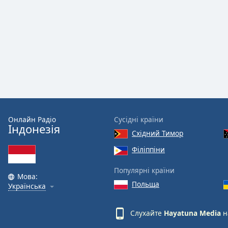
Audio
Track
Picture-
in-
Picture
Fullscreen
This
is
a
modal
window.
Онлайн Радіо
Сусідні країни
Індонезія
Східний Тимор
Beginning
of
Філіппіни
dialog
Популярні країни
window.
Мова:
Escape
Польща
Українська
will
cancel
Слухайте
Hayatuna Media
н
and
close