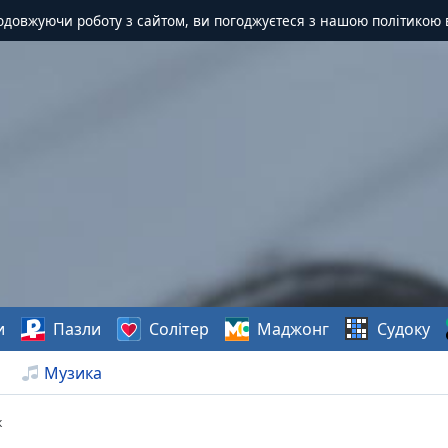
одовжуючи роботу з сайтом, ви погоджуєтеся з нашою політикою 
и
Пазли
Солітер
Маджонг
Судоку
Музика
к