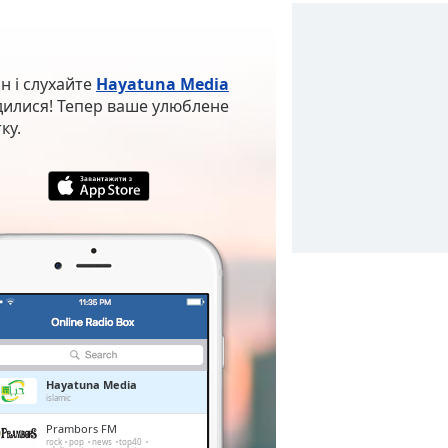
н і слухайте
Hayatuna Media
ходилися! Тепер ваше улюблене
ку.
Hayatuna Media
islamic
Prambors FM
rock
pop
news
top40