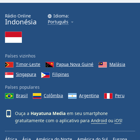
Family
Rádio Online
Idioma:
Indonésia
Português
Reset
Done
Close
Modal
Dialog
End
Países vizinhos
of
Timor-Leste
Papua Nova Guiné
Malásia
dialog
Singapura
Filipinas
window.
Países populares
Brasil
Colômbia
Argentina
Peru
Ouça a
Hayatuna Media
em seu smartphone
gratuitamente com o aplicativo para
Android
ou
iOS
!
África
Ásia
América do Norte
América do Sul
Europa