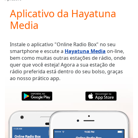
Play
Video
Aplicativo da Hayatuna
Play
Media
Skip
Backward
Skip
Forward
Instale o aplicativo "Online Radio Box" no seu
Mute
smartphone e escute a
Hayatuna Media
on-line,
Current
bem como muitas outras estações de rádio, onde
Time
0:00
quer que você esteja! Agora a sua estação de
/
rádio preferida está dentro do seu bolso, graças
Duration
-:-
ao nosso prático app.
Loaded
:
0.00%
Stream
Type
LIVE
Seek to
live,
currently
behind
live
LIVE
Remaining