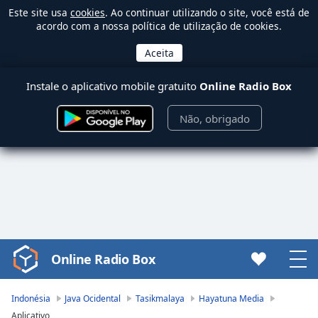
Este site usa
cookies
. Ao continuar utilizando o site, você está de
acordo com a nossa política de utilização de cookies.
Instale o aplicativo mobile gratuito
Online Radio Box
Não, obrigado
Online Radio Box
Video
Player
is
Indonésia
Java Ocidental
Tasikmalaya
Hayatuna Media
loading.
Aplicativo