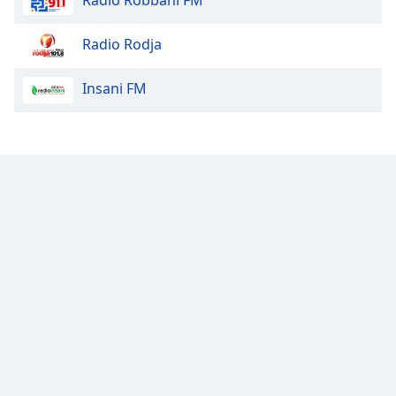
Radio Robbani FM
Opacity
Radio Rodja
Caption
Insani FM
Area
Background
Color
Opacity
Font
Size
Text
Edge
Style
Font