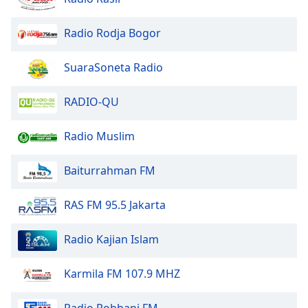
dialog
window.
Radio Rodja Bogor
Escape
will
SuaraSoneta Radio
cancel
and
close
RADIO-QU
the
window.
Radio Muslim
Text
Baiturrahman FM
Color
RAS FM 95.5 Jakarta
Opacity
Radio Kajian Islam
Text
Background
Karmila FM 107.9 MHZ
Color