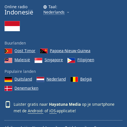
Font
Online radio
Taal:
Indonesië
Family
Nederlands
Reset
Done
Close
Buurlanden
Modal
Dialog
Oost Timor
Papoea-Nieuw-Guinea
End
Maleisië
Singapore
Filipijnen
of
dialog
Populaire landen
window.
Duitsland
Nederland
België
Denemarken
Luister gratis naar
Hayatuna Media
op je smartphone
met de
Android-
of
iOS-
applicatie!