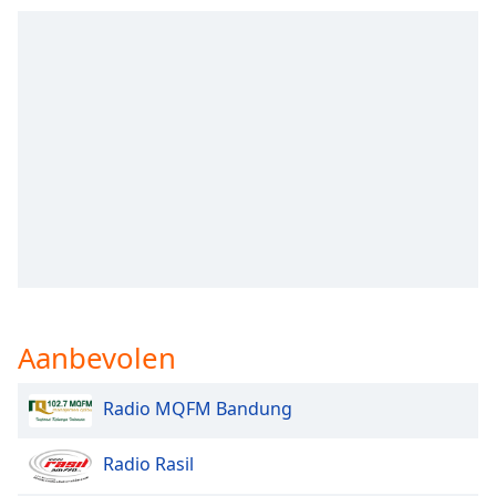
opens
subtitles
settings
dialog
subtitles
off
,
selected
Audio
Track
Picture-
in-
Picture
Fullscreen
This
Aanbevolen
is
a
modal
Radio MQFM Bandung
window.
Radio Rasil
Beginning