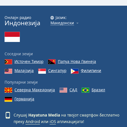
Font
Family
Онлајн радио
Јазик:
Индонезија
Македонски
Reset
Done
Close
Modal
Соседни земји
Dialog
End
Источен Тимор
Папуа Нова Гвинеја
of
Малајзија
Сингапур
Филипини
dialog
window.
Популарни земји
Северна Македонија
САД
Бразил
Германија
Слушај
Hayatuna Media
на твојот смартфон бесплатно
преку
Android
или
iOS
апликацијата!