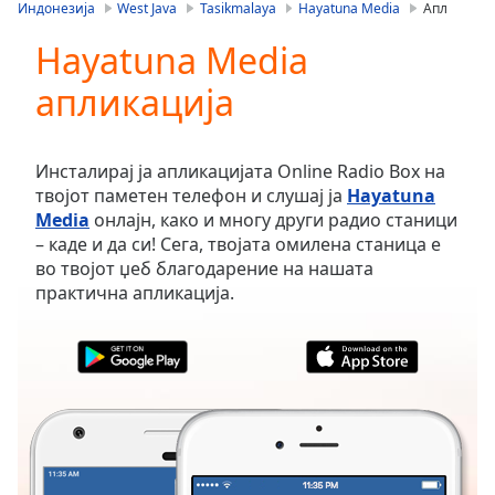
is
Индонезија
West Java
Tasikmalaya
Hayatuna Media
Апл
loading.
Hayatuna Media
Play
Video
апликација
Play
Skip
Backward
Skip
Инсталирај ја апликацијата Online Radio Box на
Forward
твојот паметен телефон и слушај ја
Hayatuna
Mute
Media
онлајн, како и многу други радио станици
Current
– каде и да си! Сега, твојата омилена станица е
Time
0:00
во твојот џеб благодарение на нашата
/
практична апликација.
Duration
-:-
Loaded
:
0.00%
Stream
Type
LIVE
Seek to
live,
currently
behind
live
LIVE