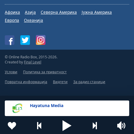
Африка
Азија
Северна Америка
Јужна Америка
Европа
Океанија
© Online Radio Box, 2015-2026.
Created by
Final Level
Услови
Политика за приватност
Повратна информација
Видгети
За радио станици
Hayatuna Media