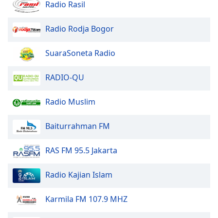
Beginning
Radio Rasil
of
dialog
Radio Rodja Bogor
window.
Escape
SuaraSoneta Radio
will
cancel
and
RADIO-QU
close
the
Radio Muslim
window.
Baiturrahman FM
Text
Color
RAS FM 95.5 Jakarta
Opacity
Radio Kajian Islam
Text
Karmila FM 107.9 MHZ
Background