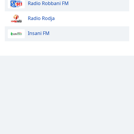
Color
Radio Robbani FM
Opacity
Radio Rodja
Insani FM
Caption
Area
Background
Color
Opacity
Font
Size
Text
Edge
Style