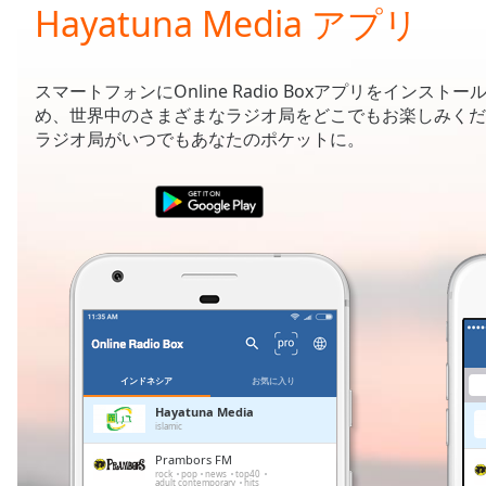
Current
Hayatuna Media アプリ
Time
0:00
/
Duration
-:-
スマートフォンにOnline Radio Boxアプリをインストー
Loaded
:
め、世界中のさまざまなラジオ局をどこでもお楽しみくだ
0.00%
ラジオ局がいつでもあなたのポケットに。
0:00
Stream
Type
LIVE
Seek to
live,
currently
behind
live
LIVE
Remaining
Time
-
-:-
インドネシア
お気に入り
1x
Hayatuna Media
islamic
Playback
Rate
Prambors FM
rock
pop
news
top40
adult contemporary
hits