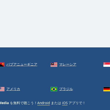
パプアニューギニア
マレーシア
アメリカ
ブラジル
Media
を無料で聴こう！
Android
または
iOS
アプリで！