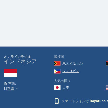
Audio
Track
Picture-
in-
Picture
Fullscreen
This
is
a
modal
window.
オンラインラジオ
隣接国
インドネシア
東ティモール
Beginning
of
フィリピン
dialog
人気の国々
window.
言語:
Escape
日本
日本語
will
cancel
スマートフォンで
Hayatuna 
and
close