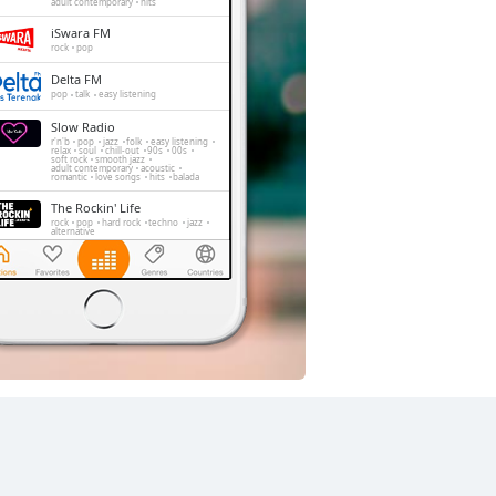
adult contemporary
hits
iSwara FM
rock
pop
Delta FM
pop
talk
easy listening
Slow Radio
r'n'b
pop
jazz
folk
easy listening
relax
soul
chill-out
90s
00s
soft rock
smooth jazz
adult contemporary
acoustic
romantic
love songs
hits
balada
The Rockin' Life
rock
pop
hard rock
techno
jazz
alternative
Trax FM
pop
top40
adult contemporary
FeMale Radio
adult contemporary
Dengerin Musik
pop
easy listening
hits