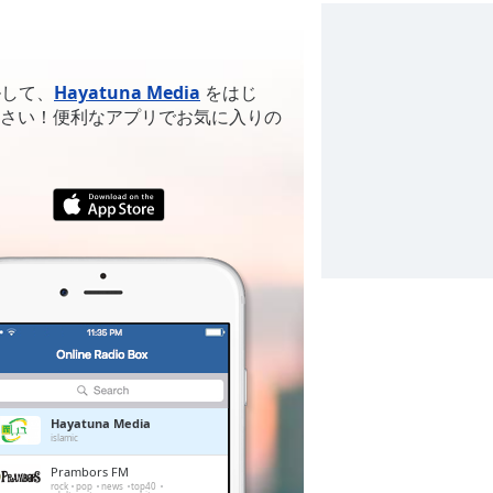
ルして、
Hayatuna Media
をはじ
さい！便利なアプリでお気に入りの
Hayatuna Media
islamic
Prambors FM
rock
pop
news
top40