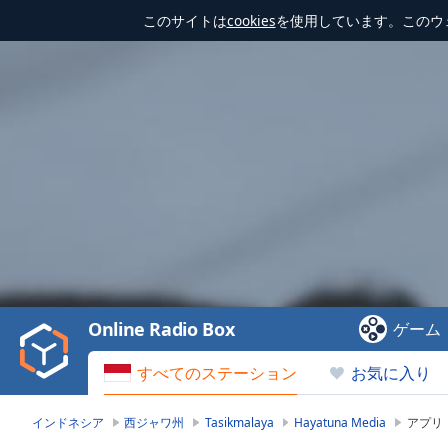
このサイトは
cookies
を使用しています。このウ
Video
Player
is
loading.
Play
Video
Online Radio Box
ゲーム
Play
Skip
すべてのステーション
お気に入り
Backward
Skip
Forward
インドネシア
西ジャワ州
Tasikmalaya
Hayatuna Media
アプリ
Mute