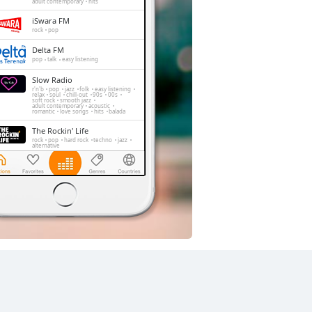
adult contemporary
hits
iSwara FM
rock
pop
Delta FM
pop
talk
easy listening
Slow Radio
r'n'b
pop
jazz
folk
easy listening
relax
soul
chill-out
90s
00s
soft rock
smooth jazz
adult contemporary
acoustic
romantic
love songs
hits
balada
The Rockin' Life
rock
pop
hard rock
techno
jazz
alternative
FeMale Radio
adult contemporary
Trax FM
pop
top40
adult contemporary
Dengerin Musik
pop
easy listening
hits