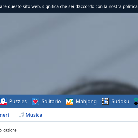
zzare questo sito web, significa che sei d’accordo con la nostra politica
Puzzles
Solitario
Mahjong
Sudoku
neri
Musica
plicazione