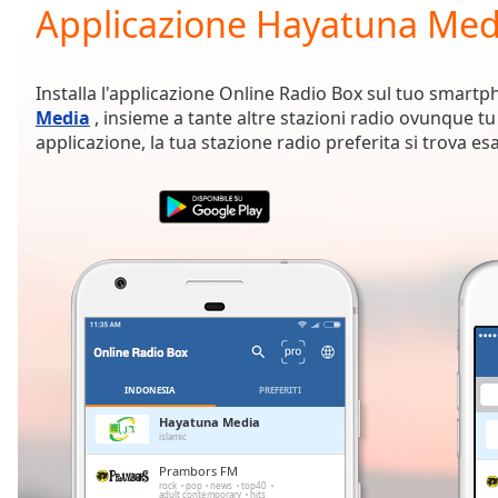
Current
Applicazione Hayatuna Med
Time
0:00
/
Duration
-:-
Installa l'applicazione Online Radio Box sul tuo smartp
Loaded
:
Media
, insieme a tante altre stazioni radio ovunque tu 
0.00%
applicazione, la tua stazione radio preferita si trova es
0:00
Stream
Type
LIVE
Seek to
live,
currently
behind
live
LIVE
Remaining
Time
-
-:-
INDONESIA
PREFERITI
1x
Hayatuna Media
islamic
Playback
Rate
Prambors FM
rock
pop
news
top40
adult contemporary
hits