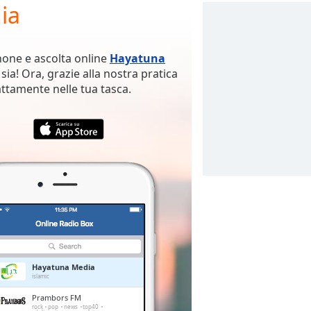
ia
hone e ascolta online
Hayatuna
sia! Ora, grazie alla nostra pratica
attamente nelle tua tasca.
Hayatuna Media
islamic
Prambors FM
rock
pop
news
top40