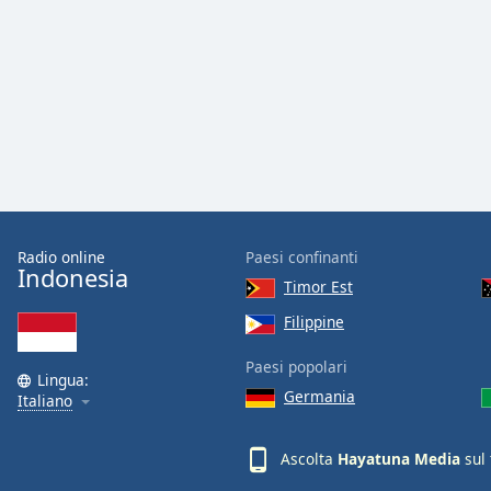
Audio
Track
Picture-
in-
Picture
Fullscreen
This
is
a
modal
window.
Radio online
Paesi confinanti
Indonesia
Timor Est
Beginning
of
Filippine
dialog
Paesi popolari
window.
Lingua:
Escape
Germania
Italiano
will
cancel
Ascolta
Hayatuna Media
sul 
and
close