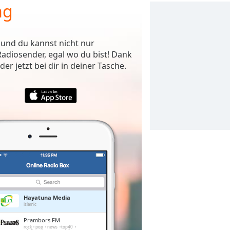
ng
 und du kannst nicht nur
adiosender, egal wo du bist! Dank
r jetzt bei dir in deiner Tasche.
Hayatuna Media
islamic
Prambors FM
rock
pop
news
top40