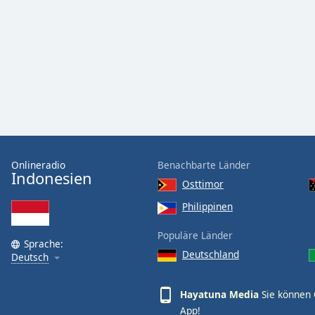
Audio
Track
Picture-
in-
Picture
Fullscreen
This
is
a
modal
window.
Onlineradio
Benachbarte Länder
Indonesien
Osttimor
Beginning
of
Philippinen
dialog
Populäre Länder
window.
Sprache:
Escape
Deutschland
Deutsch
will
cancel
Hayatuna Media
Sie können 
and
App!
close