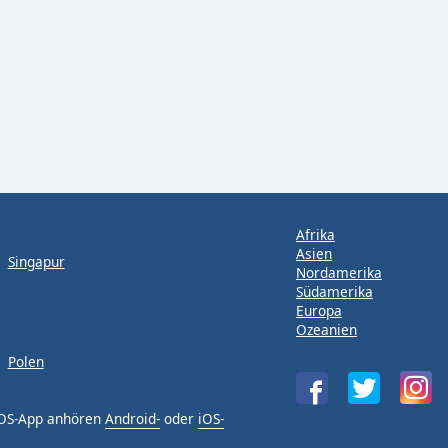
Afrika
Asien
Singapur
Nordamerika
Südamerika
Europa
Ozeanien
Polen
 iOS-App anhören
Android-
oder
iOS-