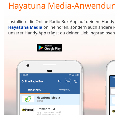
Current
Hayatuna Media-Anwendu
Time
0:00
/
Duration
-:-
Installiere die Online Radio Box-App auf deinem Handy
Loaded
:
Hayatuna Media
online hören, sondern auch andere R
0.00%
unserer Handy-App trägst du deinen Lieblingsradiosende
0:00
Stream
Type
LIVE
Seek to
live,
currently
behind
live
LIVE
Remaining
Time
-
-:-
INDONESIEN
FAVORITEN
1x
Hayatuna Media
islamic
Playback
Rate
Prambors FM
rock
pop
news
top40
adult contemporary
hits