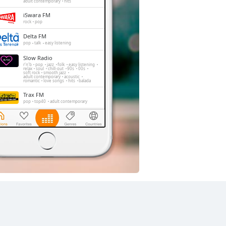
adult contemporary
hits
iSwara FM
rock
pop
Delta FM
pop
talk
easy listening
Slow Radio
r'n'b
pop
jazz
folk
easy listening
relax
soul
chill-out
90s
00s
soft rock
smooth jazz
adult contemporary
acoustic
romantic
love songs
hits
balada
Trax FM
pop
top40
adult contemporary
The Rockin' Life
rock
pop
hard rock
techno
jazz
alternative
FeMale Radio
adult contemporary
Golden Memories
rock
pop
easy listening
oldies
soft rock
hits