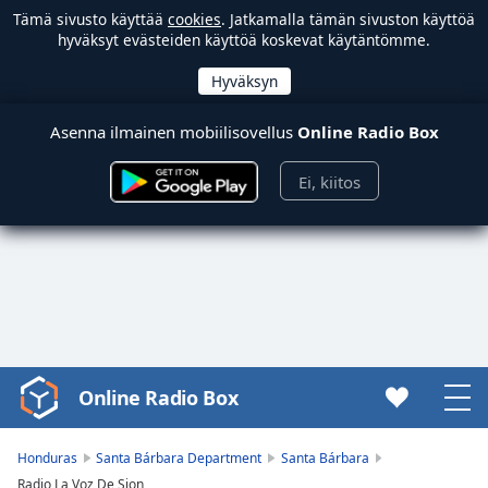
Tämä sivusto käyttää
cookies
. Jatkamalla tämän sivuston käyttöä
hyväksyt evästeiden käyttöä koskevat käytäntömme.
Asenna ilmainen mobiilisovellus
Online Radio Box
Ei, kiitos
Online Radio Box
Video
Player
is
Honduras
Santa Bárbara Department
Santa Bárbara
loading.
Radio La Voz De Sion