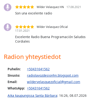
Opacity
Wilder Velasquez HN
17.08.2021
Son una excelente radio
Caption
Area
Wilder Velasquez Oficial
Background
17.01.2021
Color
Excelente Radio Buena Programación Saludos
Cordiales
Opacity
Radion yhteystiedot
Font
Size
Puhelin:
+50431641562
Sivusto:
radiolavozdesionhn.blogspot.com
Text
Email:
wildervelasquezoficial@gmail.com
Edge
WhatsApp:
+50431641562
Style
Aika kaupungissa Santa Bárbara
:
16:26
,
08.07.2026
Font