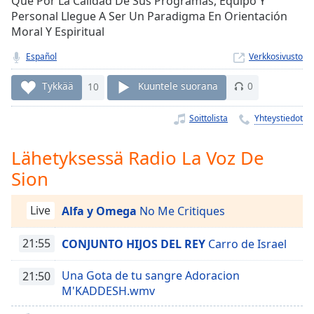
Que Por La Calidad De Sus Programas, Equipó Y
Time
-
Personal Llegue A Ser Un Paradigma En Orientación
-:-
Moral Y Espiritual
1x
Español
Verkkosivusto
Playback
Rate
Tykkää
10
Kuuntele suorana
0
Chapters
Soittolista
Yhteystiedot
Chapters
Lähetyksessä Radio La Voz De
Descriptions
Sion
descriptions
off
,
Live
Alfa y Omega
No Me Critiques
selected
21:55
CONJUNTO HIJOS DEL REY
Carro de Israel
Subtitles
subtitles
Una Gota de tu sangre Adoracion
21:50
settings
,
M'KADDESH.wmv
opens