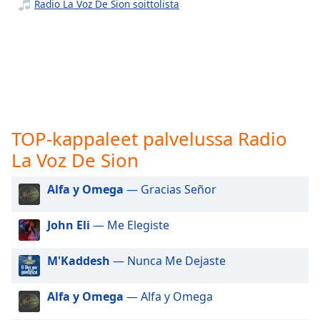
subtitles
Radio La Voz De Sion soittolista
settings
dialog
subtitles
off
,
selected
Audio
Track
TOP-kappaleet palvelussa Radio
Picture-
La Voz De Sion
in-
Picture
Fullscreen
Alfa y Omega
— Gracias Señor
This
is
John Eli
— Me Elegiste
a
modal
M'Kaddesh
— Nunca Me Dejaste
window.
Alfa y Omega
— Alfa y Omega
Beginning
of