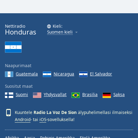
Nettiradio
Kieli:
Honduras
Suomen kieli
Naapurimaat
Guatemala
Nicaragua
El Salvador
Suositut maat
Suomi
Yhdysvallat
Brasilia
Saksa
Kuuntele
Radio La Voz De Sion
älypuhelimellasi ilmaiseksi
Android
- tai
iOS
-sovelluksella!
Afrikka
Aasia
Pohjois-Amerikka
Etelä-Amerikka