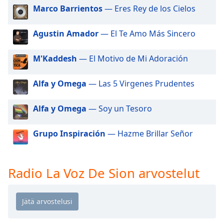
dialog
Marco Barrientos
— Eres Rey de los Cielos
window.
Escape
Agustin Amador
— El Te Amo Más Sincero
will
cancel
M'Kaddesh
— El Motivo de Mi Adoración
and
close
the
Alfa y Omega
— Las 5 Virgenes Prudentes
window.
Alfa y Omega
— Soy un Tesoro
Text
Color
Grupo Inspiración
— Hazme Brillar Señor
Opacity
Radio La Voz De Sion arvostelut
Text
Background
Color