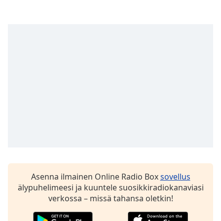
Family
Reset
Done
Close
Modal
Dialog
End
of
dialog
window.
Asenna ilmainen Online Radio Box
sovellus
älypuhelimeesi ja kuuntele suosikkiradiokanaviasi
verkossa – missä tahansa oletkin!