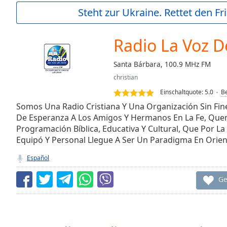
Current
Steht zur Ukraine. Rettet den Fr
Time
0:00
/
Duration
-:-
Radio La Voz D
Loaded
:
0.00%
Santa Bárbara, 100.9 MHz FM
0:00
christian
Stream
Type
LIVE
Einschaltquote:
5.0
B
Seek to
Somos Una Radio Cristiana Y Una Organización Sin Fin
live,
De Esperanza A Los Amigos Y Hermanos En La Fe, Que
currently
Programación Bíblica, Educativa Y Cultural, Que Por L
behind
live
LIVE
Equipó Y Personal Llegue A Ser Un Paradigma En Orient
Remaining
Time
-
Español
-:-
Ge
1x
Playback
Rate