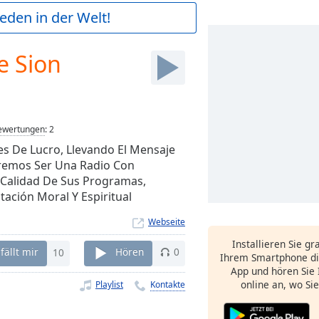
ieden in der Welt!
e Sion
ewertungen
:
2
es De Lucro, Llevando El Mensaje
remos Ser Una Radio Con
a Calidad De Sus Programas,
ación Moral Y Espiritual
Webseite
Installieren Sie gr
fällt mir
10
Hören
0
Ihrem Smartphone di
App und hören Sie 
online an, wo Si
Playlist
Kontakte