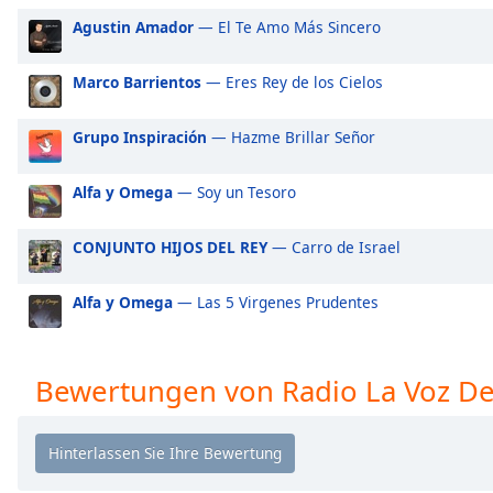
Audio
Agustin Amador
— El Te Amo Más Sincero
Track
Picture-
Marco Barrientos
— Eres Rey de los Cielos
in-
Picture
Fullscreen
Grupo Inspiración
— Hazme Brillar Señor
This
is
Alfa y Omega
— Soy un Tesoro
a
modal
window.
CONJUNTO HIJOS DEL REY
— Carro de Israel
Beginning
Alfa y Omega
— Las 5 Virgenes Prudentes
of
dialog
window.
Bewertungen von Radio La Voz De
Escape
will
cancel
and
close