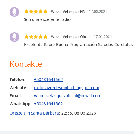
the
Wilder Velasquez HN
17.08.2021
window.
Son una excelente radio
Text
Color
Wilder Velasquez Oficial
17.01.2021
Excelente Radio Buena Programación Saludos Cordiales
Opacity
Kontakte
Text
Background
Telefon:
+50431641562
Color
Website:
radiolavozdesionhn.blogspot.com
Email:
wildervelasquezoficial@gmail.com
Opacity
WhatsApp:
+50431641562
Ortszeit in Santa Bárbara
:
22:55
,
08.06.2026
Caption
Area
Background