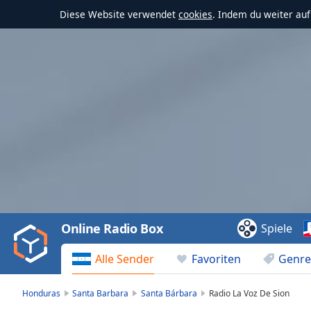
Diese Website verwendet
cookies
. Indem du weiter au
Video
Player
is
loading.
Play
Video
Online Radio Box
Spiele
Play
Skip
Alle Sender
Favoriten
Genre
Backward
Skip
Forward
Honduras
Santa Barbara
Santa Bárbara
Radio La Voz De Sion
Mute