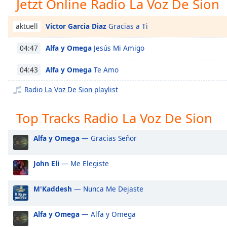
Jetzt Online Radio La Voz De Sion
Chapters
Chapters
Victor Garcia Diaz
Gracias a Ti
aktuell
Descriptions
Alfa y Omega
Jesús Mi Amigo
04:47
descriptions
Alfa y Omega
Te Amo
04:43
off
,
selected
Radio La Voz De Sion playlist
Subtitles
Top Tracks Radio La Voz De Sion
subtitles
settings
,
Alfa y Omega
— Gracias Señor
opens
subtitles
John Eli
— Me Elegiste
settings
dialog
subtitles
M'Kaddesh
— Nunca Me Dejaste
off
,
selected
Alfa y Omega
— Alfa y Omega