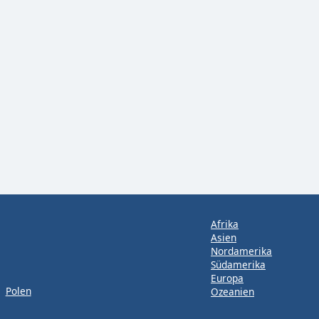
Afrika
Asien
Nordamerika
Südamerika
Europa
Polen
Ozeanien