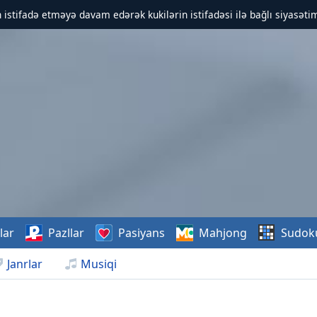
 istifadə etməyə davam edərək kukilərin istifadəsi ilə bağlı siyasətim
lar
Pazllar
Pasiyans
Mahjong
Sudok
Janrlar
Musiqi