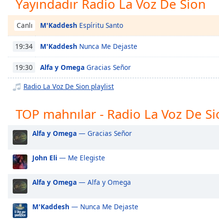
Yayındadır Radio La Voz De Sion
Chapters
Chapters
M'Kaddesh
Espíritu Santo
Canlı
Descriptions
M'Kaddesh
Nunca Me Dejaste
19:34
descriptions
Alfa y Omega
Gracias Señor
19:30
off
,
selected
Radio La Voz De Sion playlist
Subtitles
TOP mahnılar - Radio La Voz De Si
subtitles
settings
,
Alfa y Omega
— Gracias Señor
opens
subtitles
John Eli
— Me Elegiste
settings
dialog
subtitles
Alfa y Omega
— Alfa y Omega
off
,
selected
M'Kaddesh
— Nunca Me Dejaste