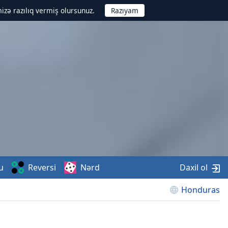
izə razılıq vermiş olursunuz.
u
Reversi
Nərd
Daxil ol
Honduras