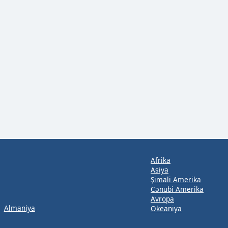
Afrika
Asiya
Şimali Amerika
Cənubi Amerika
Avropa
Almaniya
Okeaniya