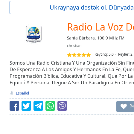
Current
Ukraynaya dəstək ol. Dünyada
Time
0:00
/
Duration
-:-
Radio La Voz D
Loaded
:
0.00%
Santa Bárbara, 100.9 MHz FM
0:00
christian
Stream
Type
LIVE
Reytinq:
5.0
Rəylər
:
2
Seek to
Somos Una Radio Cristiana Y Una Organización Sin Fin
live,
De Esperanza A Los Amigos Y Hermanos En La Fe, Que
currently
Programación Bíblica, Educativa Y Cultural, Que Por L
behind
live
LIVE
Equipó Y Personal Llegue A Ser Un Paradigma En Orient
Remaining
Time
-
Español
-:-
B
1x
Playback
Rate