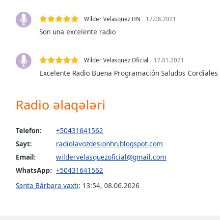
the
Wilder Velasquez HN
17.08.2021
window.
Son una excelente radio
Text
Color
Wilder Velasquez Oficial
17.01.2021
Excelente Radio Buena Programación Saludos Cordiales
Opacity
Radio əlaqələri
Text
Background
Telefon:
+50431641562
Color
Sayt:
radiolavozdesionhn.blogspot.com
Email:
wildervelasquezoficial@gmail.com
Opacity
WhatsApp:
+50431641562
Santa Bárbara vaxtı
:
13:54
,
08.06.2026
Caption
Area
Background