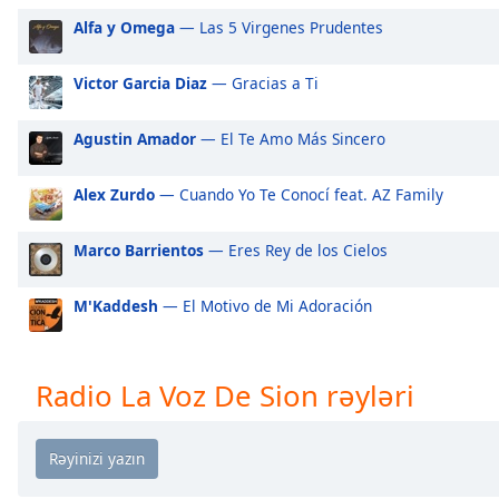
Audio
Alfa y Omega
— Las 5 Virgenes Prudentes
Track
Picture-
Victor Garcia Diaz
— Gracias a Ti
in-
Picture
Fullscreen
Agustin Amador
— El Te Amo Más Sincero
This
is
Alex Zurdo
— Cuando Yo Te Conocí feat. AZ Family
a
modal
window.
Marco Barrientos
— Eres Rey de los Cielos
Beginning
M'Kaddesh
— El Motivo de Mi Adoración
of
dialog
window.
Radio La Voz De Sion rəyləri
Escape
will
cancel
and
close