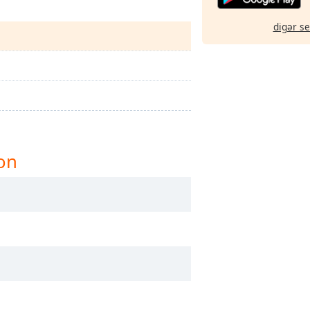
digər s
on