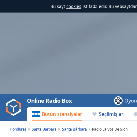
Bu sayt
cookies
istifadə edir. Bu vebsaytdan
Video
Player
is
loading.
Play
Video
Online Radio Box
Oyun
Play
Skip
Bütün stansiyalar
Seçilmişlər
Backward
Skip
Forward
Honduras
Santa Barbara
Santa Bárbara
Radio La Voz De Sion
Mute