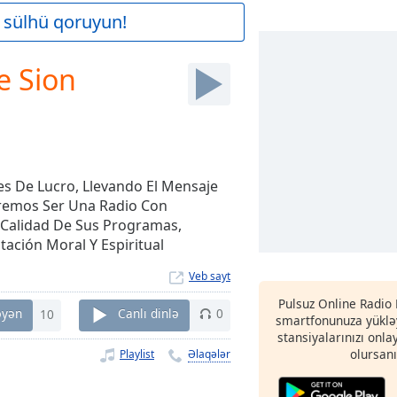
 sülhü qoruyun!
e Sion
es De Lucro, Llevando El Mensaje
remos Ser Una Radio Con
a Calidad De Sus Programas,
ación Moral Y Espiritual
Veb sayt
Pulsuz Online Radio
əyən
10
Canlı dinlə
0
smartfonunuza yükləy
stansiyalarınızı onla
olursanı
Playlist
Əlaqələr