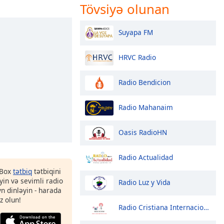
Tövsiyə olunan
Suyapa FM
HRVC Radio
Radio Bendicion
Radio Mahanaim
Oasis RadioHN
Radio Actualidad
 Box
tətbiq
tətbiqini
in və sevimli radio
Radio Luz y Vida
yn dinləyin - harada
z olun!
Radio Cristiana Internacional