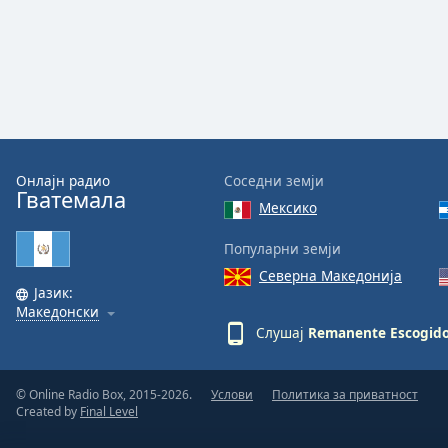
Audio
Track
Picture-
in-
Picture
Fullscreen
This
is
a
Онлајн радио
Соседни земји
Гватемала
modal
Мексико
window.
Популарни земји
Beginning
Северна Македонија
of
Јазик:
Македонски
dialog
Слушај
Remanente Escogido
window.
Escape
will
© Online Radio Box, 2015-2026.
Услови
Политика за приватност
cancel
Created by
Final Level
and
close