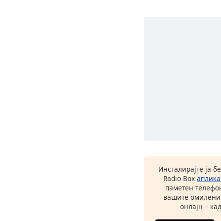
Инсталирајте ја б
Radio Box
аплика
паметен телефон
вашите омилени
онлајн – кад