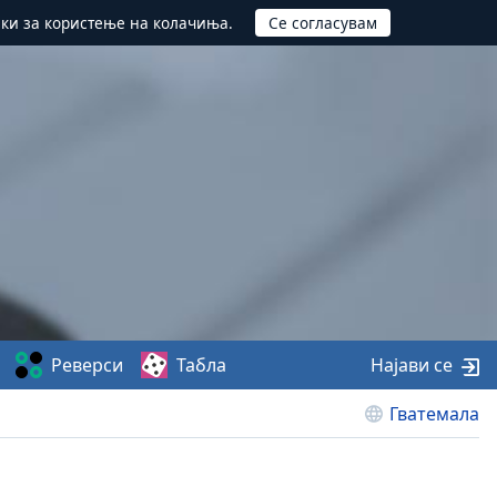
ики за користење на колачиња.
Реверси
Табла
Најави се
Гватемала