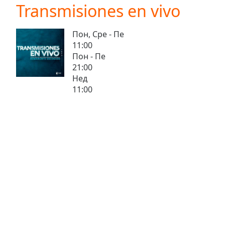
Current
Transmisiones en vivo
Time
0:00
/
Пон, Сре - Пе
Duration
-:-
11:00
Loaded
:
Пон - Пе
0.00%
21:00
0:00
Нед
Stream
11:00
Type
LIVE
Seek to
live,
currently
behind
live
LIVE
Remaining
Time
-
-:-
1x
Playback
Rate