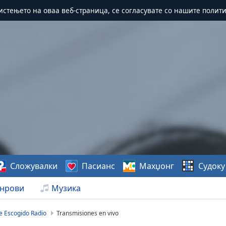
истењето на оваа веб-страница, се согласувате со нашите полит
Сложувалки
Пасианс
Махџонг
Судоку
нрови
Музика
 Escogido Radio
Transmisiones en vivo