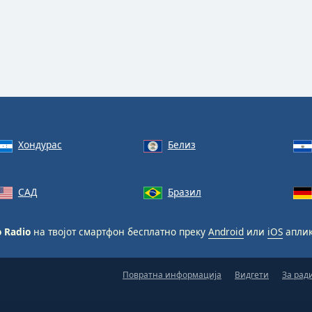
Хондурас
Белиз
САД
Бразил
 Radio
на твојот смартфон бесплатно преку
Android
или
iOS
аплик
Повратна информација
Видгети
За рад