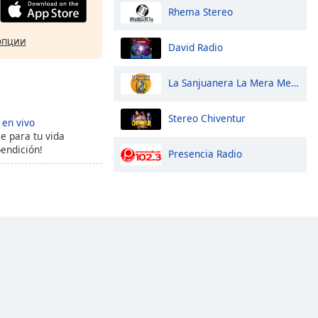
Rhema Stereo
опции
David Radio
La Sanjuanera La Mera Mera
Stereo Chiventur
 en vivo
e para tu vida
endición!
Presencia Radio