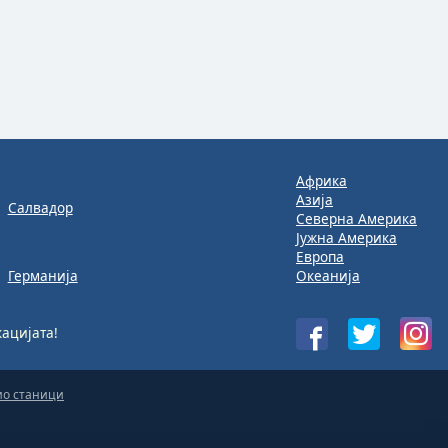
Африка
Азија
Салвадор
Северна Америка
Јужна Америка
Европа
Германија
Океанија
ацијата!
ио станици