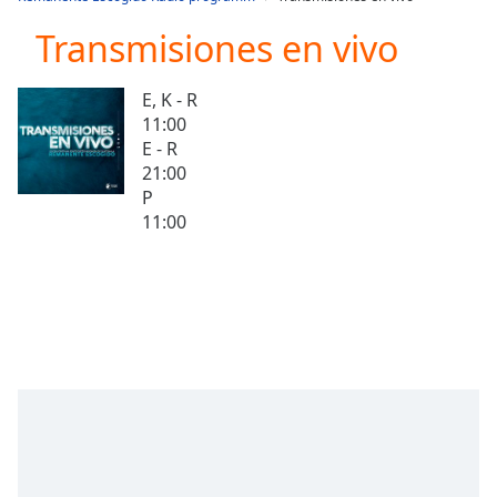
Play
Video
Transmisiones en vivo
Play
Skip
E, K - R
Backward
11:00
Skip
Forward
E - R
Mute
21:00
Current
P
Time
0:00
11:00
/
Duration
-:-
Loaded
:
0.00%
Stream
Type
LIVE
Seek to
live,
currently
behind
live
LIVE
Remaining