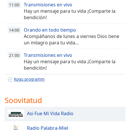
subtitles
Transmisiones en vivo
11:00
settings
Hay un mensaje para tu vida ¡Comparte la
dialog
bendición!
subtitles
off
,
Orando en todo tiempo
14:00
selected
Acompáñanos de lunes a viernes Dios tiene
un milagro para tu vida...
Audio
Track
Transmisiones en vivo
21:00
Picture-
Hay un mensaje para tu vida ¡Comparte la
in-
bendición!
Picture
Fullscreen
Kogu programm
This
is
a
Soovitatud
modal
window.
Asi Fue Mi Vida Radio
Beginning
of
Radio Palabra-Miel