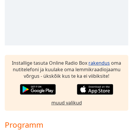
Time
-
-:-
1x
Playback
Rate
Chapters
Chapters
Installige tasuta Online Radio Box
rakendus
oma
Descriptions
nutitelefoni ja kuulake oma lemmikraadiojaamu
võrgus - ükskõik kus te ka ei viibiksite!
descriptions
off
,
selected
muud valikud
Subtitles
subtitles
settings
,
Programm
opens