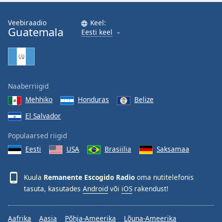
Family
Veebiraadio
Keel:
Guatemala
Eesti keel
Reset
Done
Close
Modal
Dialog
Naaberriigid
End
of
Mehhiko
Honduras
Belize
dialog
El Salvador
window.
Populaarsed riigid
Eesti
USA
Brasiilia
Saksamaa
Kuula
Remanente Escogido Radio
oma nutitelefonis
tasuta, kasutades
Android
või
iOS
rakendust!
Aafrika
Aasia
Põhja-Ameerika
Lõuna-Ameerika