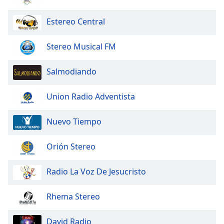
dialog
window.
Estereo Central
Escape
will
Stereo Musical FM
cancel
and
close
Salmodiando
the
window.
Union Radio Adventista
Text
Nuevo Tiempo
Color
Orión Stereo
Opacity
Radio La Voz De Jesucristo
Text
Background
Rhema Stereo
Color
David Radio