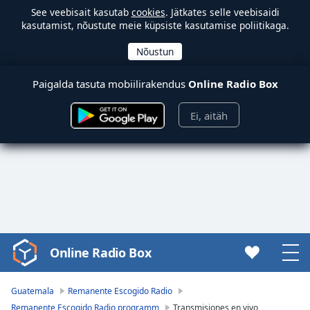
See veebisait kasutab
cookies
. Jätkates selle veebisaidi
kasutamist, nõustute meie küpsiste kasutamise poliitikaga.
Paigalda tasuta mobiilirakendus
Online Radio Box
Ei, aitäh
Online Radio Box
Video
Player
is
Guatemala
Remanente Escogido Radio
loading.
Remanente Escogido Radio programm
Transmisiones en vivo