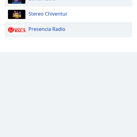
Opacity
Stereo Chiventur
Caption
Presencia Radio
Area
Background
Color
Opacity
Font
Size
Text
Edge
Style
Font